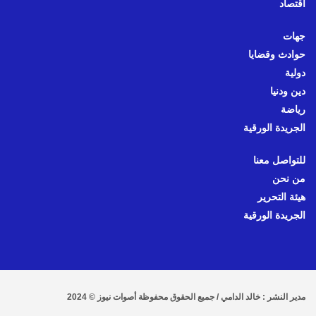
اقتصاد
جهات
حوادث وقضايا
دولية
دين ودنيا
رياضة
الجريدة الورقية
للتواصل معنا
من نحن
هيئة التحرير
الجريدة الورقية
مدير النشر : خالد الدامي / جميع الحقوق محفوظة أصوات نيوز © 2024