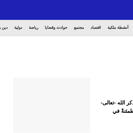
أنشطة ملكية
اقتصاد
مجتمع
حوادث وقضايا
رياضة
دولية
دين و
ر الله -تعالى-
مئنةً في