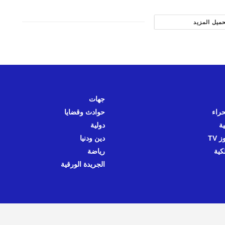
حميل المزيد
جهات
حراء
حوادث وقضايا
ية
دولية
 TV
دين ودنيا
كية
رياضة
الجريدة الورقية