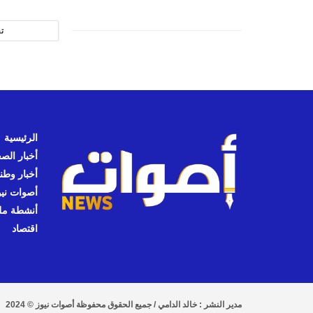
ت
الرئيسية
أخبار الص
أخبار وطن
أصوات نيوز
أنشطة مل
اقتصاد
مدير النشر : خالد الدامي / جميع الحقوق محفوظة أصوات نيوز © 2024