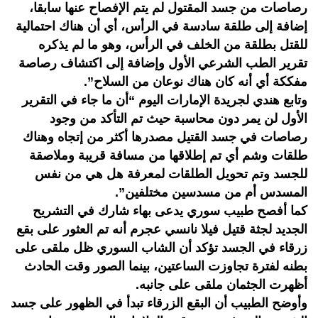
رصاصات من جسد المقتول لم يتم الإفصاح عنها سابقا،
إضافة إلى طلقة سادسة في الرأس، أي أن هناك احتمالية
للقتل بطلقة من الخلف في الرأس، وهو ما لم يذكره
تقرير الطب الشرعي الأول وإضافة إلى اكتشاف رصاصة
مفككة أي أنه كان هناك نوعان من السلاح”.
وتابع هندي لجريدة الإمارات اليوم “أن ما جاء في التقرير
الأول لن يمر دون محاسبة حيث تم التأكد من وجود
رصاصات في جسد القتيل مصدرها أكثر من إتجاه وهناك
طلقات وشم أي تم إطلاقها من مسافة قريبة وملاصقة
للجسد وتم تحويل الطلقات لمعرفة هل هي من نفس
المسدس أم من مسدسين مختلفين”.
كما أفصح طبيب سوري يدعى بهاء شارك في التشريح
الجديد لجثة قتيل فيلا نانسي عجرم أنه تم العثور على بقع
زرقاء في الجسد تؤكد أن الشاب السوري ظل ملقى على
بطنه لفترة تجاوزت الساعتين، بينما الصور وقت الحادث
أظهرت الجثمان ملقى على جانبه.
وأوضح الطبيب أن البقع الزرقاء تبدأ في الظهور على جسد