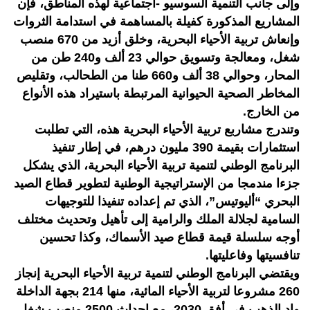
وإلى جانب التنمية السوسيو -اجتماعية لهذه المناطق، فإن
المشاريع المذكورة كفيلة بالمساهمة في استدامة الثروات
وإنعاش تربية الأحياء البحرية، وخلق أزيد من 670 منصب
شغل، ومعالجة وتسويق حوالي 23 ألف و240 طن من
المحار، وحوالي 38 ألف و660 طنا من الطحالب، وتقليص
المخاطر الصحية الحيوانية المرتبطة باستيراد هذه الأنواع
من الخارج.
وتندرج مشاربع تربية الأحياء البحرية هذه، التي تطلبت
استثمارات بقيمة 390 مليون درهم، في إطار تنفيذ
البرنامج الوطني لتنمية تربية الأحياء البحرية، الذي يشكل
جزءا مندمجا من الإستراتيجية الوطنية لتطوير قطاع الصيد
البحري “أليوتيس”، الذي تم إعداده تنفيذا للتوجيهات
السامية لجلالة الملك والرامية إلى تأهيل وتحديث مختلف
أوجه سلسلة قيمة قطاع صيد الأسماك، وكذا تحسين
تنافسيتها وفاعليتها.
ويقتضي البرنامج الوطني لتنمية تربية الأحياء البحرية إنجاز
260 مشروعا لتربية الأحياء المائية، منها 214 بجهة الداخلة
واد الذهب في أفق 2030، مع إحداث 2500 منصب شغل