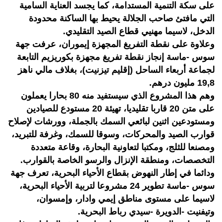
على سكة التنمية المستدامة، كما يجسد العناية السامية
التي مافتئ صاحب الجلالة يحيط بها الساكنة محدودة
الدخل، لاسيما مهنيي قطاع الصيد التقليدي.
وعلاوة على نقطة التفريغ المجهزة إيموران، عرفت جهة
سوس -ماسة إنجاز نقطة تفريغ مجهزة بكوريزيم التابعة
لجماعة أربعاء الساحل (إقليم تيزنيت)، بغلاف مالي ناهز
19,8 مليون درهم.
وهم هذا المشروع الذي سيستفيد منه 80 بحارا يعملون
على متن 20 قاربا تقليديا، تهيئة 20 مستودع للصيادين
ومستودعين اثنين لبائعي السمك بالجملة، وورشات لإصلاح
قوارب الصيد والمحركات، وسوقا للسمك، وغرفة للتبريد،
ومصنعا للثلج، ومكتبا لتعاونية البحارة، وقاعة متعددة
التخصصات، ومنطقة الإنزال والرسو الخاصة بالقوارب.
ودائما في إطار النهوض بقطاع الأحياء البحرية، تعرف جهة
سوس -ماسة تطوير 24 مشروعا لتربية الأحياء البحرية،
لاسيما على مستوى مناطق إيمي وادار، وإمسوان،
وتيفنيت -الدويرة -سيدي رباط البحرية.