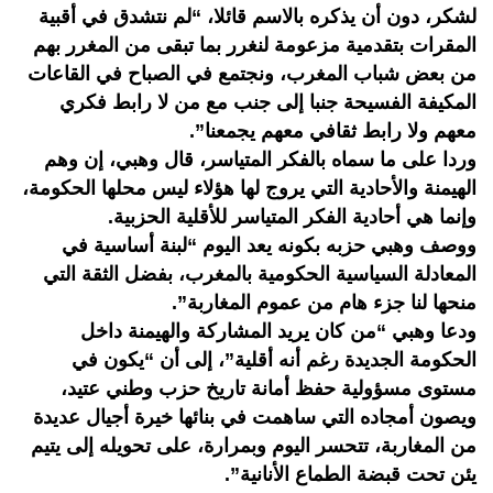
لشكر، دون أن يذكره بالاسم قائلا، “لم نتشدق في أقبية
المقرات بتقدمية مزعومة لنغرر بما تبقى من المغرر بهم
من بعض شباب المغرب، ونجتمع في الصباح في القاعات
المكيفة الفسيحة جنبا إلى جنب مع من لا رابط فكري
معهم ولا رابط ثقافي معهم يجمعنا”.
وردا على ما سماه بالفكر المتياسر، قال وهبي، إن وهم
الهيمنة والأحادية التي يروج لها هؤلاء ليس محلها الحكومة،
وإنما هي أحادية الفكر المتياسر للأقلية الحزبية.
ووصف وهبي حزبه بكونه يعد اليوم “لبنة أساسية في
المعادلة السياسية الحكومية بالمغرب، بفضل الثقة التي
منحها لنا جزء هام من عموم المغاربة”.
ودعا وهبي “من كان يريد المشاركة والهيمنة داخل
الحكومة الجديدة رغم أنه أقلية”، إلى أن “يكون في
مستوى مسؤولية حفظ أمانة تاريخ حزب وطني عتيد،
ويصون أمجاده التي ساهمت في بنائها خيرة أجيال عديدة
من المغاربة، تتحسر اليوم وبمرارة، على تحويله إلى يتيم
يئن تحت قبضة الطماع الأنانية”.