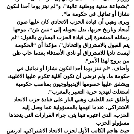
“بشجاعة مدنية ووطنية عالية”، و”لم نبتز يوما أحدا لنكون
نشازا أو تماثيل في حكومة ما”.
ويرى وهبي أن قيادة الحزب الاتحادي كان عليها صون
أمجاد وتاريخ حزبها، بدل تحويله إلى “تنين يئن”، موجها
رسائله المشفرة إلى قيادة الحزب اليساري بالقول: “لم
يتم القبول بالاسترزاق والتخاذل”، مؤكدا أن “الحكومة
ليست ناديا للاسترزاق أو نادي الأصدقاء بعدما خاب ظن
من يروج لهذا الأمر”.
وأضاف، “لم نبتز يوما أحدا لنكون نشازا أو تماثيل في
حكومة ما، ولم نرضى أن نكون أقلية تتكرم عليها الاغلبية،
ويشفق عليها خصومها الإيديولوجيون بمناصب حكومية
استغلت لتهديد حرية التعبير بالمغرب”.
وأطلق عبد اللطيف وهبي النار على قيادة حزب الاتحاد
الاشتراكي، عندما اتهمها بالمسؤولية عما وصل إليه
الحزب، الذي اعتبره تنينا يئن، جراء القرارات التي يتخذها
مسؤولو الحزب
حيث هاجم الكاتب الأول لحزب الاتحاد الاشتراكي، ادريس