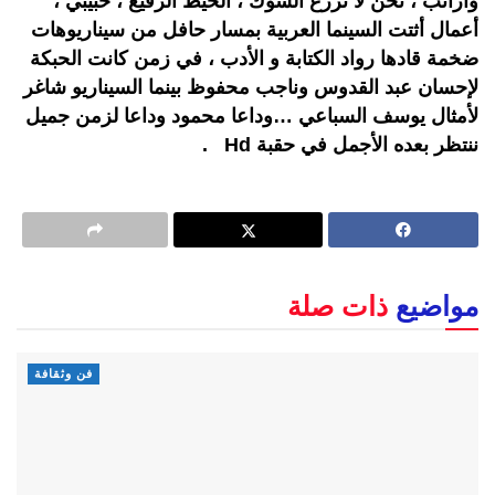
وارانب ، نحن لا نزرع الشوك ، الخيط الرفيع ، حبيبي ،
أعمال أثتت السينما العربية بمسار حافل من سيناريوهات
ضخمة قادها رواد الكتابة و الأدب ، في زمن كانت الحبكة
لإحسان عبد القدوس وناجب محفوظ بينما السيناريو شاغر
لأمثال يوسف السباعي …وداعا محمود وداعا لزمن جميل
ننتظر بعده الأجمل في حقبة Hd .
مواضيع
ذات صلة
فن وثقافة