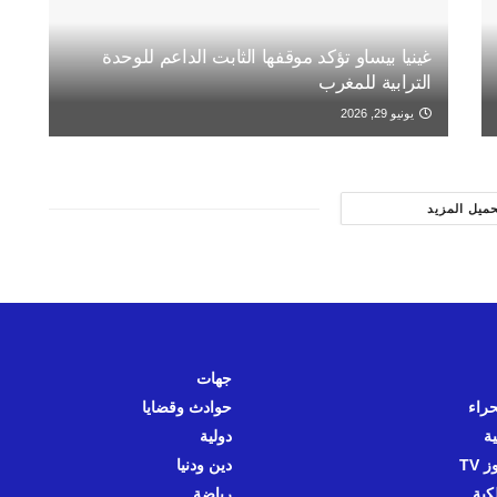
غينيا بيساو تؤكد موقفها الثابت الداعم للوحدة
الترابية للمغرب
يونيو 29, 2026
حميل المزيد
جهات
حراء
حوادث وقضايا
ية
دولية
 TV
دين ودنيا
كية
رياضة