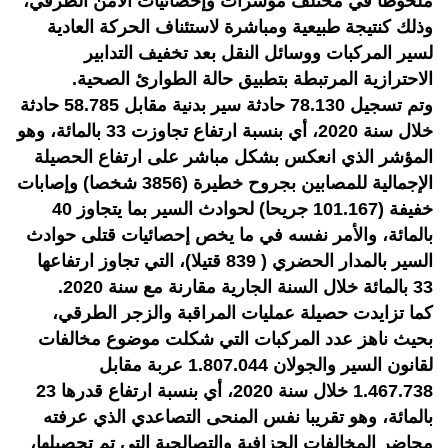
ملحوظا في مختلف مؤشرات وإحصائيات الأمن الطرقي،
وذلك كنتيجة طبيعية ومباشرة لاستئناف الحركة العادية
لسير المركبات ووسائل النقل بعد تخفيف التدابير
الاحترازية المرتبطة بتطبيق حالة الطوارئ الصحية.
وتم تسجيل 78.130 حادثة سير بدنية مقابل 58.785 حادثة
خلال سنة 2020، أي بنسبة ارتفاع تجاوزت 33 بالمائة، وهو
المؤشر الذي انعكس بشكل مباشر على ارتفاع الحصيلة
الإجمالية للمصابين بجروح خطيرة (3856 شخصا) وإصابات
خفيفة (101.167 جريحا) لحوادث السير بما يتجاوز 40
بالمائة، والأمر نفسه في ما يخص إحصائيات قتلى حوادث
السير بالمدار الحضري ( 839 قتيلا)، التي تجاوز ارتفاعها
33 بالمائة خلال السنة الجارية مقارنة مع سنة 2020.
كما تزايدت حصيلة عمليات المراقبة والزجر الطرقي،
بحيث ناهز عدد المركبات التي شكلت موضوع مخالفات
لقانون السير والجولان 1.807.044 عربة مقابل
1.467.738 خلال سنة 2020، أي بنسبة ارتفاع قدرها 23
بالمائة، وهو تقريبا نفس المنحى التصاعدي الذي عرفته
محاضر المخالفات الجزافية والتصالحية التي تم تحصيلها،