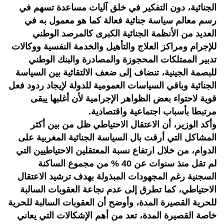
الجنائية، دون التفكير في خلق آليات مساعدة تسهم في
رسم معالم سياسة جنائية فعالة كما هو معمول به في
العديد من الأنظمة الجنائية الكبرى كالمرصد الوطني
للإجرام ومراكز العلاج والتأهيل والخدمة النفسية ووكالات
تدبير الممتلكات المحجوزة والمصادرة والبنك الوطني
للبصمة الجينية، تنضاف إلى ضعف الالتقائية بين السياسة
الجنائية وباقي السياسات العمومية للدولة لإيجاد ردود فعل
قوية لاحتواء بعض الظواهر الإجرامية لأن أغلبها يبقى
مرتبطا بأسباب اجتماعية واقتصادية.
وأكد الوزير، أن الاعتقال الاحتياطي ظل من بين أكثر
المشاكل التي أرقت بال السياسة الجنائية المغربية على
الدوام، من خلال ارتفاع نسبة المعتقلين الاحتياطيين التي
لم تقل منذ سنوات عن 40 % من مجموع الساكنة
السجنية رغم المجهودات المبذولة بهدف ترشيد الاعتقال
الاحتياطي، كما تطرق إلى عدم نجاعة العقوبات السالبة
للحرية القصيرة المدة، وأوضح أن العقوبات السالبة للحرية
خاصة القصيرة المدة، تعد من أهم الإشكالات التي يعاني