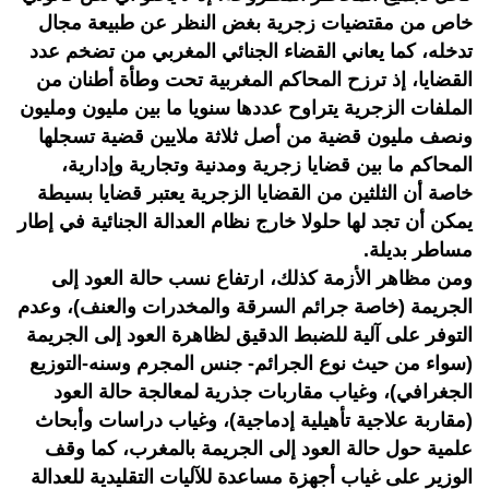
خاص من مقتضيات زجرية بغض النظر عن طبيعة مجال
تدخله، كما يعاني القضاء الجنائي المغربي من تضخم عدد
القضايا، إذ ترزح المحاكم المغربية تحت وطأة أطنان من
الملفات الزجرية يتراوح عددها سنويا ما بين مليون ومليون
ونصف مليون قضية من أصل ثلاثة ملايين قضية تسجلها
المحاكم ما بين قضايا زجرية ومدنية وتجارية وإدارية،
خاصة أن الثلثين من القضايا الزجرية يعتبر قضايا بسيطة
يمكن أن تجد لها حلولا خارج نظام العدالة الجنائية في إطار
مساطر بديلة.
ومن مظاهر الأزمة كذلك، ارتفاع نسب حالة العود إلى
الجريمة (خاصة جرائم السرقة والمخدرات والعنف)، وعدم
التوفر على آلية للضبط الدقيق لظاهرة العود إلى الجريمة
(سواء من حيث نوع الجرائم- جنس المجرم وسنه-التوزيع
الجغرافي)، وغياب مقاربات جذرية لمعالجة حالة العود
(مقاربة علاجية تأهيلية إدماجية)، وغياب دراسات وأبحاث
علمية حول حالة العود إلى الجريمة بالمغرب، كما وقف
الوزير على غياب أجهزة مساعدة للآليات التقليدية للعدالة