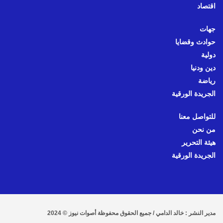
اقتصاد
جهات
حوادث وقضايا
دولية
دين ودنيا
رياضة
الجريدة الورقية
للتواصل معنا
من نحن
هيئة التحرير
الجريدة الورقية
مدير النشر : خالد الدامي / جميع الحقوق محفوظة أصوات نيوز © 2024