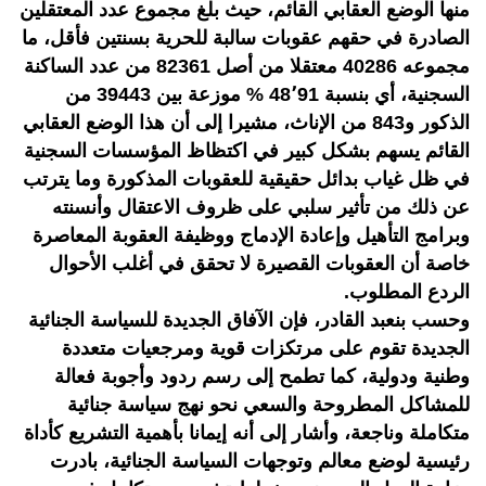
منها الوضع العقابي القائم، حيث بلغ مجموع عدد المعتقلين
الصادرة في حقهم عقوبات سالبة للحرية بسنتين فأقل، ما
مجموعه 40286 معتقلا من أصل 82361 من عدد الساكنة
السجنية، أي بنسبة 48٬91 % موزعة بين 39443 من
الذكور و843 من الإناث، مشيرا إلى أن هذا الوضع العقابي
القائم يسهم بشكل كبير في اكتظاظ المؤسسات السجنية
في ظل غياب بدائل حقيقية للعقوبات المذكورة وما يترتب
عن ذلك من تأثير سلبي على ظروف الاعتقال وأنسنته
وبرامج التأهيل وإعادة الإدماج ووظيفة العقوبة المعاصرة
خاصة أن العقوبات القصيرة لا تحقق في أغلب الأحوال
الردع المطلوب.
وحسب بنعبد القادر، فإن الآفاق الجديدة للسياسة الجنائية
الجديدة تقوم على مرتكزات قوية ومرجعيات متعددة
وطنية ودولية، كما تطمح إلى رسم ردود وأجوبة فعالة
للمشاكل المطروحة والسعي نحو نهج سياسة جنائية
متكاملة وناجعة، وأشار إلى أنه إيمانا بأهمية التشريع كأداة
رئيسية لوضع معالم وتوجهات السياسة الجنائية، بادرت