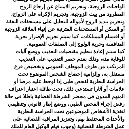
الواجبات الزوجية، وتجريم الامتناع عن إرجاع الزوج
المطرود من بيت الزوجية، وتجريم الإكراه على الزواج،
وتجريم تبديد الزوج لأمواله للتحايل على مستحقات النفقة
أو السكن أو المستحقات المترتبة عن إنهاء العلاقة الزوجية
أو اقتسام الممتلكات، كما سيتم تجريم الإضرار بحرية
المنافسة وحرية الولوج إلى الصفقات العمومية.
كما ستتم إعادة تنظيم مقتضيات التعذيب ووضع آليات
للوقاية منه، وذلك بعدم حصر التعذيب على التعذيب
المرتكب من طرف الموظف العمومي وتخصيص فرع
مستقل به، وإلزامية إخضاع الشخص الموضوع تحت
الحراسة النظرية لفحص طبي إذا لوحظ عليه مرضا أو
علامات أو آثارا تستدعي ذلك، تحت طائلة اعتبار اعتراف
المتهم المدون في محضر الشرطة القضائية باطلا في حالة
رفض إجراء الفحص الطبي، ووضع إطار قانوني وتنظيمي
لتغذية الأشخاص الموضوعين تحت الحراسة النظرية
والأحداث المحتفظ بهم، وتعزيز المراقبة القضائية على
عمل الشرطة القضائية (وجوب قيام الوكيل العام للملك