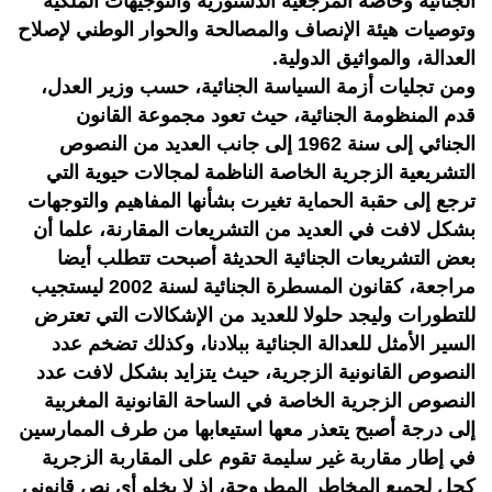
الجنائية وخاصة المرجعية الدستورية والتوجيهات الملكية
وتوصيات هيئة الإنصاف والمصالحة والحوار الوطني لإصلاح
العدالة، والمواثيق الدولية.
ومن تجليات أزمة السياسة الجنائية، حسب وزير العدل،
قدم المنظومة الجنائية، حيث تعود مجموعة القانون
الجنائي إلى سنة 1962 إلى جانب العديد من النصوص
التشريعية الزجرية الخاصة الناظمة لمجالات حيوية التي
ترجع إلى حقبة الحماية تغيرت بشأنها المفاهيم والتوجهات
بشكل لافت في العديد من التشريعات المقارنة، علما أن
بعض التشريعات الجنائية الحديثة أصبحت تتطلب أيضا
مراجعة، كقانون المسطرة الجنائية لسنة 2002 ليستجيب
للتطورات وليجد حلولا للعديد من الإشكالات التي تعترض
السير الأمثل للعدالة الجنائية ببلادنا، وكذلك تضخم عدد
النصوص القانونية الزجرية، حيث يتزايد بشكل لافت عدد
النصوص الزجرية الخاصة في الساحة القانونية المغربية
إلى درجة أصبح يتعذر معها استيعابها من طرف الممارسين
في إطار مقاربة غير سليمة تقوم على المقاربة الزجرية
كحل لجميع المخاطر المطروحة، إذ لا يخلو أي نص قانوني