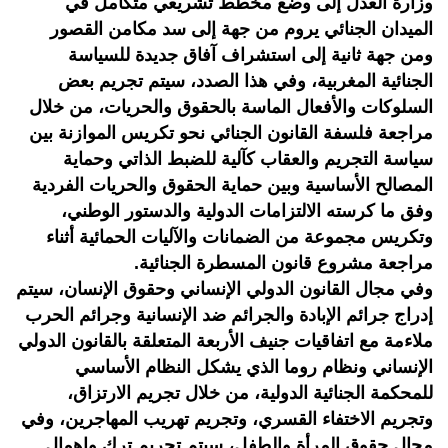
وزارة العدل إلى وضع مخطط تشريعي متكامل في
الميدان الجنائي يروم من جهة إلى سد مكامن القصور
ومن جهة ثانية إلى استشراف آفاق جديدة للسياسة
الجنائية المغربية، وفي هذا الصدد، سيتم تجريم بعض
السلوكات والأفعال الماسة بالحقوق والحريات، من خلال
مراجعة فلسفة القانون الجنائي نحو تكريس الموازنة بين
سياسة التجريم والعقاب كآلية للضبط الذاتي وحماية
المصالح الأساسية وبين حماية الحقوق والحريات الفردية
وفق ما كرسته الالتزامات الدولية والدستور الوطني،
وتكريس مجموعة من الضمانات والآليات الحمائية أثناء
مراجعة مشروع قانون المسطرة الجنائية.
وفي مجال القانون الدولي الإنساني وحقوق الإنسان، سيتم
إدراج جرائم الإبادة والجرائم ضد الإنسانية وجرائم الحرب
ملاءمة مع اتفاقيات جنيف الأربعة المتعلقة بالقانون الدولي
الإنساني ونظام روما الذي يشكل النظام الأساسي
للمحكمة الجنائية الدولية، من خلال تجريم الارتزاق،
وتجريم الاختفاء القسري، وتجريم تهريب المهاجرين، وفي
مجال حقوق المرأة والطفل، سيتم تجريم ترك وإهمال