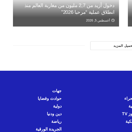
دخول أزيد من 2,7 مليون من مغاربة العالم منذ
انطلاق عملية “مرحبا 2026”
أغسطس 5, 2026
حميل المزيد
جهات
حراء
حوادث وقضايا
ية
دولية
 TV
دين ودنيا
كية
رياضة
الجريدة الورقية