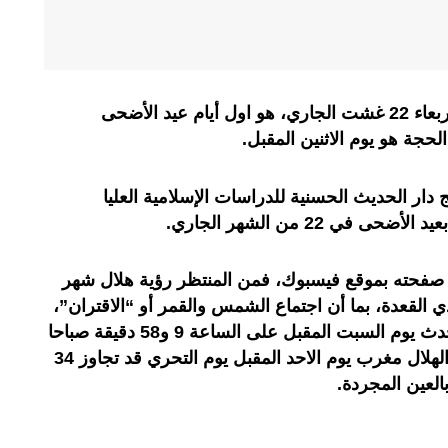
يتوقع خبراء فلكيون أن يكون يوم الأربعاء 22 غشت الجاري، هو اول أيام عيد الأضحى
حجة هو يوم الاثنين المقبل.
دار الحديث الحسنية للدراسات الإسلامية العليا
في 22 من الشهر الجاري.
 صفحته بموقع فيسبوك، فمن المنتظر رؤية هلال شهر
الحجة بعد مغرب يوم الأحد 29 ذي القعدة، بما أن اجتماع الشمس والقمر أو “الاقتران”،
أو ما يصطلح عليه بتولد الهلال، سيحدث يوم السبت المقبل على الساعة 9 و58 دقيقة صباحا
بالتوقيت العالمي، ومعها يكون عمر الهلال مغرب يوم الاحد المقبل يوم التحري قد تجاوز 34
لعين المجردة.