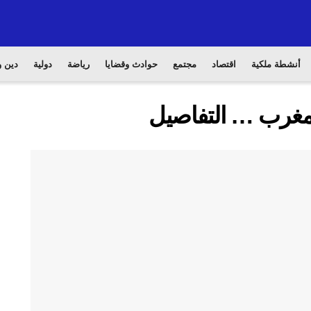
أنشطة ملكية
اقتصاد
مجتمع
حوادث وقضايا
رياضة
دولية
دين و
لمغرب … التفاصيل