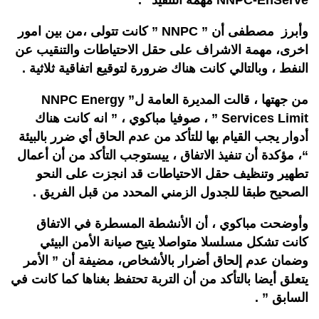
NNPC-EnServe مهمة التنفيذ “.
وأبرز مصطفى أن ” NNPC ” كانت تتولى ،من بين امور
اخرى، مهمة الاشراف على حقل الاحتياطات والتنقيب عن
النفط ، وبالتالي كانت هناك ضرورة لتوقيع اتفاقية ثلاثية .
من جهتها ، قالت المديرة العامة ل” NNPC Energy
Services Limit ” ، صوفيا مباكوي ، ” انه كانت هناك
أدوار يجب القيام بها للتأكد من عدم الحاق أي ضرر بالبيئة
“، مؤكدة أن تنفيذ الاتفاق ، ييستوجب التأكد من أن أعمال
تطهير وتنظيف حقل الاحتياطات قد انجزت على النحو
الصحيح طبقا للجدول الزمني المحدد من قبل الفريق .
وأوضحت مباكوي ، أن الأنشطة المسطرة في الاتفاق
كانت تشكل مسلسلا متواصلا يتيح صيانة الأمن البيئي
وضمان عدم إلحاق أضرار بالأشخاص، مضيفة أن ” الأمر
يتعلق أيضا بالتأكد من أن التربة تحتفظ بغناها كما كانت في
السابق ” .