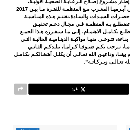
ـار مشـروع إصـلاح الـرعـايـة الصحيـة الأوليـة،
واتفـاقيـة استـراتيجيـة التعـاون، التـي أبـرمهـا المغـرب مـع المنظمـة للفتـرة مـا بيـن 2017
ادةحضـرات السيـدات والسـادة،نغتنـم هـذه المنـاسبـة
ـذي تضطلـع بـه المنظمـة فـي مجـال دعـم تحقيـق
تطلـع بكـامـل الاهتمـام، إلـى مـا سيفـرزه هـذا الجمـع
اءة، نتـوخـى منهـا مواكبـة الدينـاميـة الحاليـة التـي
ـا، نـرحب بكـم ضيـوفـا كـرامـا، ببلـدكـم الثـانـي
يننـا، وداعيـن الله تعـالـى أن يكلـل أشغـالكـم بكـامـل
ه تعـالـى وبـركـاتـه”.
غرد