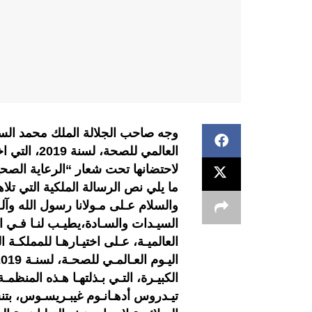
وجه صاحب الجلالة الملك محمد السا
العالمي للص
لاحتضانها تحت شعار “الرعاية الصحي
ما يلي نص الرسالة الملكية التي تلاه
والسلام عـلى مـولانا رسول الله وآ
السيـدات والسـادة،يطيـب لنـا فـي ال
العالميـة، عـلى اختيـارهـا للمملكـة ا
الكبيـرة، التـي بـذلتهـا هـذه المنظمـ
تيـدروس أدهـانـوم غيبـريسـوس، بتنس