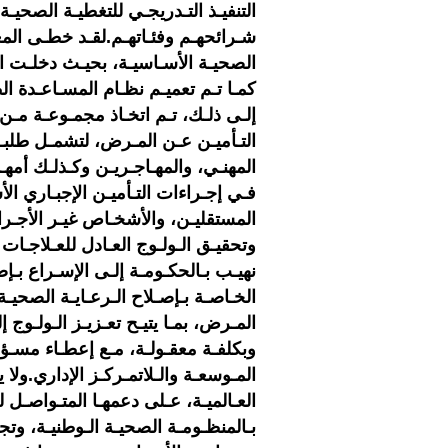
التنفيـذ التـدريجـي للتغطيـة الصحيـ
شـرائحهـم وفئـاتهـم.لقـد خطـى ال
إلـى ذلـك، تـم اتخـاذ مجمـوعـة مـن
التـأميـن عـن المـرض، لتشمـل طلبـة 
المهنـي، والمهـاجـريـن وكـذلـك أمهـ
فـي إجـراءات التـأميـن الإجبـاري ا
المستقليـن، والأشخـاص غيـر الأجـرا
وتحقيـق الـولـوج العـادل للعـلاجـات ك
نهيـب بـالحكـومـة إلـى الإسـراع بـإص
الخـاصـة بـإصـلاح الـرعـايـة الصحيـة 
المـرض، بمـا يتيـح تعـزيـز الـولـوج
وبكلفـة معقـولـة، مـع إعطـاء مسـؤول
المـوسعـة والـلاتمـركـز الإداري.ولا 
العـالميـة، عـلى دعمهـا المتـواصـل 
بـالمنظـومـة الصحيـة الـوطنيـة، وتج