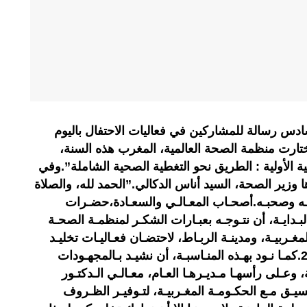
دس رسالة للمشاركين في فعاليات الاحتفال باليوم
حة، لسنة 2019، التي اختارت منظمة الصحة العالمية، المغرب هذه السنة،
ة الأولية : الطريق نحو التغطية الصحية الشاملة”.وفي
ا وزير الصحة، السيد أناس الدكالي.”الحمد لله، والصلاة
لـه وصحبـه.أصحـاب المعـالـي والسعـادة،حضـرات
بـدايـة، أن نتـوجـه بعبـارات الشكـر لمنظمـة الصحـة
لمغـربيـة، ومدينـة الربـاط، لاحتضـان فعـاليـات تخليـد
اليـوم العـالمـي للصحـة، لسنـة 2019.كمـا نـود بهـذه المنـاسبـة، أن نشيـد بـالمجهـودات
ة، وعـلى رأسهـا مـديـرهـا العـام، معـالـي الـدكتـور
يـق مـع الحكـومـة المغـربيـة، لتـوفيـر الظـروف