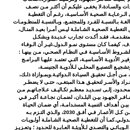
ات والسـادة،لا يخفـى عليكـم أن أكثـر مـن نصـف
ى الـرعـايـة الصحيـة الأسـاسيـة، رغـم أن التغطيـة
لغـة بـالنسبـة للفـرد وللمجتمـع، وبـالنسبـة للمنظـومـات
التغطيـة الصحيـة الشـاملـة ليـس أمـرا بعيـد المنـال،
لمتقـدمـة، فقـد أكـدت تجـارب عـديـدة وبشكـل
ف، كيفمـا كـان مستـوى نمـو الـدول.غيـر أن الـوفـاء
الشـروط الأسـاسيـة فـي النظـام الصحـي، مـن بينهـا :
يـر الأدويـة الأسـاسيـة، التـي تعتمـد عليهـا البـرامـج
تشجيـع التصنيـع المحلـي لـلأدويـة الجنيسـة،
مـن أجـل تحقيـق السيـادة الـدوائيـة.وبمـوازاة ذلـك،
لأفـراد والأسـر لتحقيـق هـذا المبتغـى، حتـى لا يضطـر
محـدود، إلـى تسـديـد معظـم تكـاليـف عـلاجـاتهـم مـن
ضـافـر الجهـود بيـن البلـدان، لضمـان نجـاعـة أكبـر فـي
بيـن أهـداف التنميـة المستـدامـة، أي ضمـان الحيـاة
الصحيـة وتشجيـع الـرفـاه للجميـع مـن كـل الأعمـار فـي أفـق 2030، والـذي التـزم بـه
دولـي.كمـا أن للتغطيـة الصحيـة الشـاملـة أولـويـات
لـوبـائـي والتصـدي لـلأوبئـة العـابـرة للحـدود ؛ وتعـزيـز