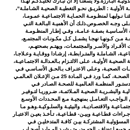
وليـة البـارزة.ولا يسعنـا إلا أن نبـارك تخليـدكـم لهـذا
ة الأوليـة : الطريـق نحـو التغطيـة الصحيـة الشـاملـة”،
ئنـا نـوليهـا لمنظـومـة الحمـايـة الاجتمـاعيـة عمـومـا،
لى وجـه الخصـوص.ذلـك أن الأهميـة البـالغـة التـي
 الأسـاسيـة بصفـة عـامـة، وفـي إطـار المنظـومـة
ة مـن كـونهـا نهجـا يشمـل كـل مكـونـات المجتمـع،
 الأفـراد والأسـر والمجتمعـات، ويهتـم بصحتهـم،
ـاعيـة، الشـاملـة والمتـرابطـة، إرشـادا ووقـايـة وعـلاجـا،
 الصحيـة الأوليـة، عـلى الالتـزام بـالعـدالـة الاجتمـاعيـة،
مـات الصحيـة، وعـلى الاعتـراف بـالحـق الأسـاسـي فـي
التمتـع بـأعلـى مستـوى ممكـن مـن الصحـة، كمـا ورد فـي المـادة 25 مـن الإعـلان العـالمـي
تـور المنظمـة العـالميـة للصحـة الصـادر فـي
مـاليـة والبشـريـة الصحيـة المـلائمـة، ضـروريـا لتـوفيـر
ن الـواجـب التعـامـل بمنهجيـة مـع المحـددات الأوسـع
مـاعيـة والاقتصـاديـة، والبيئيـة والسلـوكيـة.وهـو مـا
راءات قطـاعيـة وبيـن- قطـاعيـة، تـأخـذ بعيـن الاعتبـار
المسؤوليـة المشتركـة بيـن كافـة المتدخليـن فـي
 جميعـا تضافـر الجهـود، وتـرشيـد المـوارد.أصحـاب