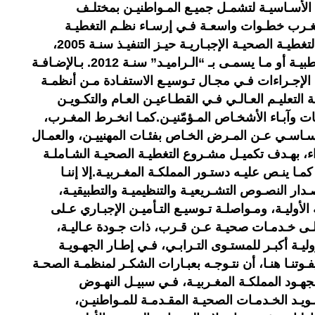
ة الأسـاسيـة لتشمـل جميـع المـواطنيـن بمختلـف
مغـرب خطـوات واسعـة فـي إرسـاء نظـم التغطيـة
الصحيـة الأسـاسيـة، بحيـث دخلـت التغطيـة الصحيـة الإجبـاريـة حيـز التنفيـذ سنـة 2005،
كمـا تـم تعميـم نظـام المسـاعـدة الطبيـة أو مـا يسمـى بـ “الـراميـد” سنـة 2012. بـالإضـافـة
 الإجـراءات فـي مجـال تـوسيـع الاستفـادة مـن أنظمـة
التعليـم العـالـي فـي القطـاعيـن العـام والتكـويـن
ات وآبـاء الأشخـاص المـؤمّنيـن.كمـا انخـرط المغـرب،
لأسـاسـي عـن المـرض الخـاص بفئـات المهنييـن، والعمـال
ء، بهـدف تكميـل مشـروع التغطيـة الصحيـة الشـاملـة
مـا ينـص عليـه دستـور المملكـة المغـربيـة.إلا إننـا
ـدار النصـوص التشـريعيـة والتنظيميـة والتطبيقيـة،
الأوليـة، ومـواصلـة تـوسيـع التـأميـن الإجبـاري عـلى
 إلـى خـدمـات صحيـة عـن قـرب، ذات جـودة عـاليـة،
يـة أكبـر للمستـوى التـرابـي، فـي إطـار الجهـويـة
يفـوتنـا هنـا، أن نتـوجـه بعبـارات الشكـر لمنظمـة الصحـة
لجهـود المملكـة المغـربيـة، فـي سبيـل النهـوض
ـويـد الخـدمـات الصحيـة المقـدمـة للمـواطنيـن،