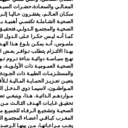
المعـالـي والسعـادة،حضـرات السيـد
سكـان العـالـم، يفتقـرون حـاليـا إلـ
الصحيـة الشـاملـة تكتسـي أهميـة بـا
الصحيـة والمجتمـع الـدولـي.فتحقيـق 
كمـا أنـه ليـس حكـرا عـلى الـدول ا
ملمـوس، أنـه يمكـن بلـوغ هـذا الهـد
بهـذا الالتـزام يتطلب تـوافـر بعـض 
نهـج سيـاسـة دوائيـة بنـاءة تـروم تـوف
الصحيـة العمـوميـة ذات الأولـويـة، و
والمستلـزمـات الطبيـة ذات الجـودة، 
يتعيـن تعـزيـز الحمـايـة المـاليـة لـ
المـواطنـون، لاسيمـا ذوي الـدخـل ال
مـواردهـم الـذاتيـة. هـذا، وينبغـي ت
تحقيـق غـايـات الهـدف الثـالـث مـن 
المغـرب كبـاقـي أعضـاء المجتمـع الـ
يجـب مـراعـاتهـا، مـن بينهـا الـرصـد ا