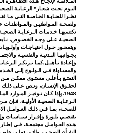
المـلائمـة لإنجـاح هـذه التظـاهـرة الـد
اليـوم تحـت شعـار” الرعـايـة الصحيـ
نظـرا للعنـايـة الخـاصـة التـي مـا فتـ
ولصحـة المـواطنيـن والمـواطنـات عـ
تكتسيهـا خـدمـات الـرعـايـة الصحيـة
الصحيـة عـلى وجـه الخصـوص، نـابعـ
ويتمحـور حـول احتيـاجـات وأولـويـات
بجـوانبهـا البـدنيـة والنفسيـة والاجتم
وإعـادة تـأهيـل.كمـا تـرتكـز الـرعـايـة
والمسـاواة فـي الـولـوج إلـى الخـد
لحقـوق الإنسـان، ونـص عـلى ذلـك دس
1948.وإذا كـان تـوفيـر المـوارد ال
الـرعـايـة الصحيـة الأوليـة، فـإن مـ
للصحـة، بمـا فـي ذلـك العـوامـل الاجت
يقتضـي بلـورة وإقـرار سيـاسـات وإجـ
هـذه العـوامـل مجتمعـة، فـي إطـار 
الشـأن الصحـي، والتـي تملـي عليهـم