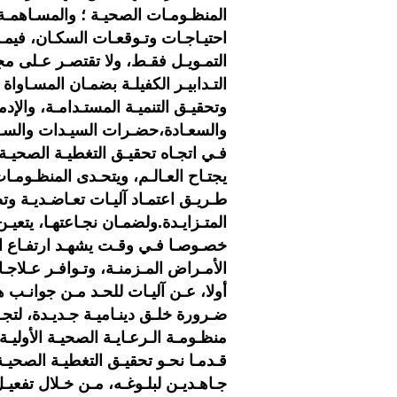
المنظـومـات الصحيـة ؛ والمسـاهمـة فـ
احتيـاجـات وتـوقعـات السكـان، فيمـا
التمـويـل فقـط، ولا تقتصـر عـلى مج
التـدابيـر الكفيلـة بضمـان المسـاواة
وتحقيـق التنميـة المستـدامـة، والإد
والسعـادة،حضـرات السيـدات والسـادة،
فـي اتجـاه تحقيـق التغطيـة الصحيـة ا
يجتـاح العـالـم، ويتحـدى المنظـومـا
طـريـق اعتمـاد آليـات تعـاضـديـة وت
المتـزايـدة.ولضمـان نجـاعتهـا، يتعيـن
خصـوصـا فـي وقـت يشهـد ارتفـاع الت
الأمـراض المـزمنـة، وتـوافـر عـلاجـ
أولا، عـن آليـات للحـد مـن جوانـب هـ
ضـرورة خلـق دينـاميـة جـديـدة، لتج
منظـومـة الـرعـايـة الصحيـة الأوليـة 
جـاهـديـن لبلـوغـه، مـن خـلال تفعيـ