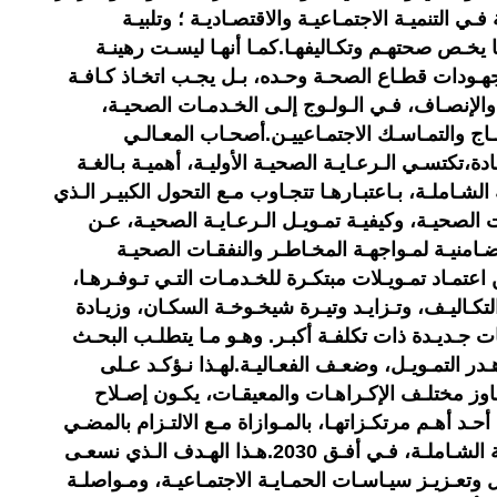
ي التنميـة الاجتمـاعيـة والاقتصـاديـة ؛ وتلبيـة
 يخـص صحتهـم وتكـاليفهـا.كمـا أنهـا ليسـت رهينـة
هـودات قطـاع الصحـة وحـده، بـل يجـب اتخـاذ كـافـة
 والإنصـاف، فـي الـولـوج إلـى الخـدمـات الصحيـة،
مـاج والتمـاسـك الاجتمـاعييـن.أصحـاب المعـالـي
تكتسـي الـرعـايـة الصحيـة الأوليـة، أهميـة بـالغـة
لشـاملـة، بـاعتبـارهـا تتجـاوب مـع التحول الكبيـر الـذي
ت الصحيـة، وكيفيـة تمـويـل الـرعـايـة الصحيـة، عـن
ضـامنيـة لمـواجهـة المخـاطـر والنفقـات الصحيـة
 اعتمـاد تمـويـلات مبتكـرة للخـدمـات التـي تـوفـرهـا،
كـاليـف، وتـزايـد وتيـرة شيخـوخـة السكـان، وزيـادة
ات جـديـدة ذات تكلفـة أكبـر. وهـو مـا يتطلـب البحـث
در التمـويـل، وضعـف الفعـاليـة.لهـذا نـؤكـد عـلى
ـاوز مختلـف الإكـراهـات والمعيقـات، يكـون إصـلاح
أحـد أهـم مرتكـزاتهـا، بالمـوازاة مـع الالتـزام بالمضـي
قـدمـا نحـو تحقيـق التغطيـة الصحيـة الشـاملـة، فـي أفـق 2030.هـذا الهـدف الـذي نسعـى
ل وتعـزيـز سيـاسـات الحمـايـة الاجتمـاعيـة، ومـواصلـة