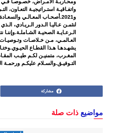
ومحـاربـة الأمـراض، خصـوصـا فـي إط
و2021.أصحـاب المعـالـي والسعـ
لنثمـن عـاليـا الـدور الـريـادي، ال
الـرعـايـة الصحيـة الشـاملـة.وإننـا ن
العـالمـي، مـن خـلاصـات وتـوصيـات بنـ
يشهـدهـا هـذا القطـاع الحيـوي.وختـام
المغـرب، متمنيـن لكـم طيـب المقـام ب
التـوفيـق.والسـلام عليكـم ورحمـة الل
مشاركة
مواضيع
ذات صلة