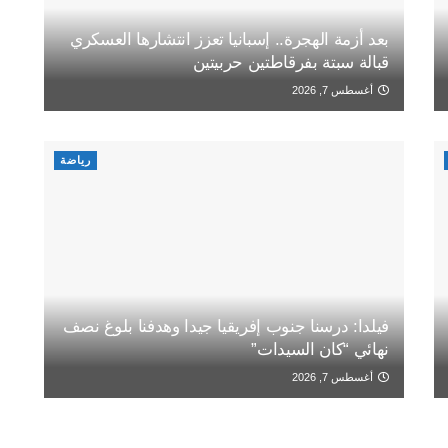
بعد أزمة الهجرة.. إسبانيا تعزز انتشارها العسكري
قبالة سبتة بفرقاطتين حربيتين
أغسطس 7, 2026
رياضة
فيلدا: درسنا جنوب إفريقيا جيدا وهدفنا بلوغ نصف
نهائي “كان السيدات”
أغسطس 7, 2026