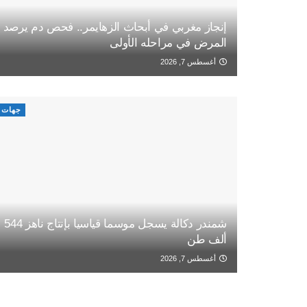
إنجاز مغربي في أبحاث الزهايمر.. فحص دم يرصد
المرض في مراحله الأولى
أغسطس 7, 2026
جهات
شمندر دكالة يسجل موسما قياسيا بإنتاج ناهز 544
ألف طن
أغسطس 7, 2026