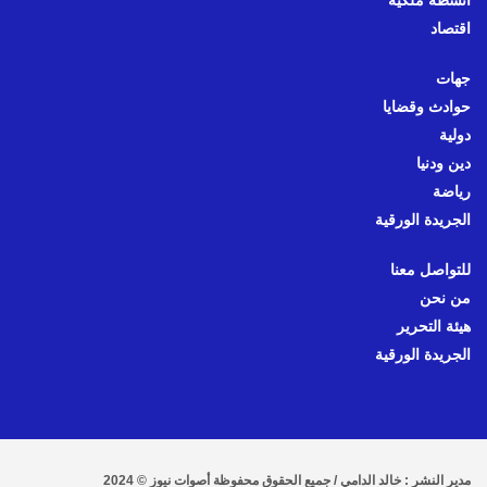
أنشطة ملكية
اقتصاد
جهات
حوادث وقضايا
دولية
دين ودنيا
رياضة
الجريدة الورقية
للتواصل معنا
من نحن
هيئة التحرير
الجريدة الورقية
مدير النشر : خالد الدامي / جميع الحقوق محفوظة أصوات نيوز © 2024