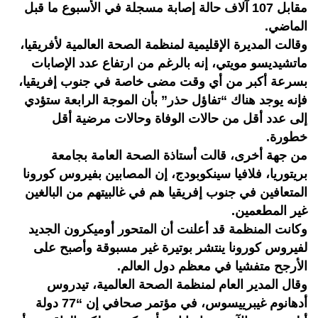
مقابل 107 آلاف حالة إصابة مسجلة في الأسبوع ما قبل
الماضي.
وقالت المديرة الإقليمية لمنظمة الصحة العالمية لأفريقيا،
ماتشيديسو مويتي، إنه بالرغم من ارتفاع عدد الإصابات
بسرعة أكبر من أي وقت مضى خاصة في جنوب إفريقيا،
فإنه يوجد هناك “تفاؤل حذر” بأن الموجة الرابعة ستؤدي
إلى عدد أقل من حالات الوفاة وحالات مرضية أقل
خطورة.
من جهة أخرى، قالت أستاذة الصحة العامة بجامعة
بريتوريا، فلافيا سينكوبودج، إن المصابين بفيروس كورونا
المتعافين في جنوب إفريقيا هم في غالبيتهم من البالغين
غير المطعمين.
وكانت المنظمة قد أعلنت أن المتحور أوميكرون الجديد
لفيروس كورونا ينتشر بوتيرة غير مسبوقة وأصبح على
الأرجح متفشيا في معظم دول العالم.
وقال المدير العام لمنظمة الصحة العالمية، تيدروس
أدهانوم غيبرييسوس، في مؤتمر صحافي إن “77 دولة