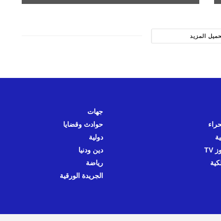
حميل المزيد
جهات
حراء
حوادث وقضايا
ية
دولية
 TV
دين ودنيا
كية
رياضة
الجريدة الورقية