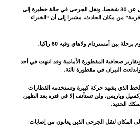
وأضاف “قتل شخص وجرح ما لا يقل عن 30 شخصا. ونقل الجرحى في حالة خطيرة إلى
قل 11 إلى منازل قريبة” من مكان الحادث، مشيرا إلى أن “الخبراء
لة بين أمستردام ولاهاي وفيه 60 راكبا.
ارير صحافية المقطورة الأمامية وقد انتهت في أحد
اندلعت النيران في مقطورة ثالثة.
خط الذي يشهد حركة كبيرة وتستخدمه القطارات
كسيل وباريس، ولن تستأنف إلا في فترة بعد الظهر،
كك الحديد.
المكان لنقل الجرحى الذين يعانون من إصابات