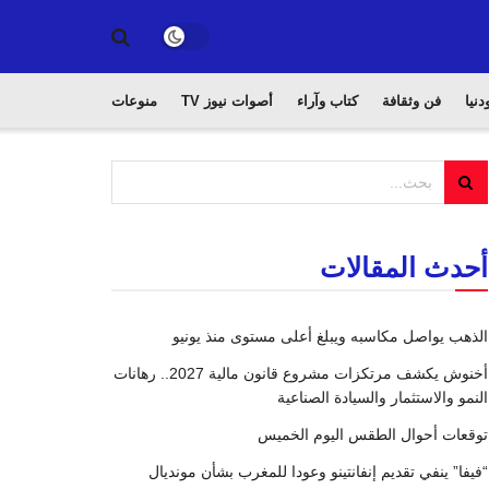
دنيا
فن وثقافة
كتاب وآراء
أصوات نيوز TV
منوعات
أحدث المقالات
الذهب يواصل مكاسبه ويبلغ أعلى مستوى منذ يونيو
أخنوش يكشف مرتكزات مشروع قانون مالية 2027.. رهانات
النمو والاستثمار والسيادة الصناعية
توقعات أحوال الطقس اليوم الخميس
“فيفا” ينفي تقديم إنفانتينو وعودا للمغرب بشأن مونديال