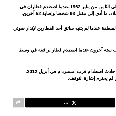
ويعود أسوأ حادث قطار في هولندا إلى الثامن من يناير 1962 عندما اصطدم قطاران في
قتل 93 شخصا وإصابة 52 آخرين.
منطقة عندما لم يتنبه سائق أحد القطارين لإنذار ضوئي
 شخص وأصيب ستة آخرون عندما اصطدم قطار برافعة في وسط
وقتل شخص وجرح 117 آخرون في حادث اصطدام قرب امستردام في أبريل 2012،
 لم يحترم إشارة التوقف.
غرد