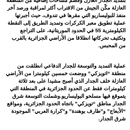
بتمديد الجدار العازل وقضم مساحات إضافية من المنطقة
العازلة مكّن الجيش من الاقتراب أكثر لمراقبة ورصد آخر
منفذ للبوليساريو التي مقرها في تندوف، حيث أجبرتها
عملية تطويق معبر الكركرات وتمديد الطريق إلى النقطة
الكيلومترية 55 في الحدود الموريتانية، على التراجع
وتكثيف تحركاتها انطلاقا من الأراضي الجزائرية بالقرب
من المحبس.
عملية التمديد والتوسعة للجدار الدفاعي انطلقت من
منطقة “اتويزكي” ووضعت خمسين كيلومترا من الأراضي
العازلة خلف الجدار الذي أصبح مشيدا على بعد ثلاثة
كيلومترات فقط عن الحدود الجزائرية في المنطقة التي
يتموقع فيها مسلحو البوليساريو.وشملت التوسعة شرق
الجدار مناطق “تويزكي” باتجاه الحدود الجزائرية، ومواقع
“الأبعاج” و”طارف بوهندة” و”كرارة العربي” الموجودة
شرق الجدار.