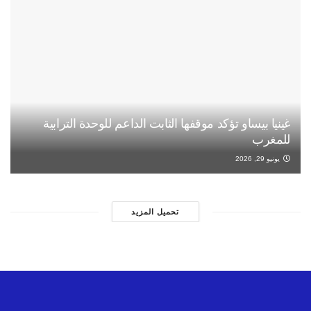
غينيا بيساو تؤكد موقفها الثابت الداعم للوحدة الترابية
للمغرب
يونيو 29, 2026
تحميل المزيد