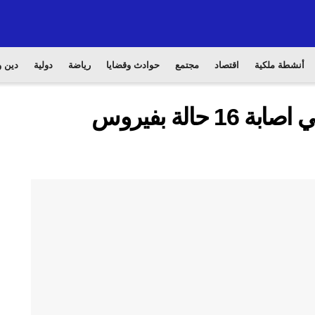
أنشطة ملكية
اقتصاد
مجتمع
حوادث وقضايا
رياضة
دولية
دين و
معبر الكركرات: ” الاشتباه في اصابة 16 حالة بفيروس