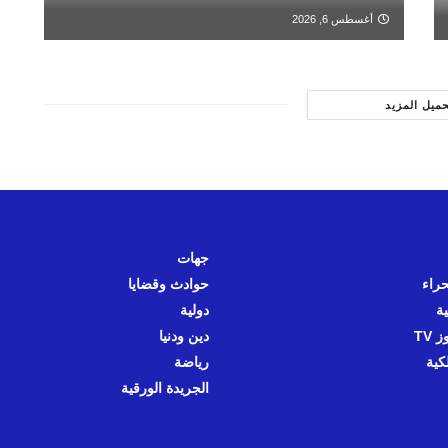
أغسطس 6, 2026
حميل المزيد
جهات
حراء
حوادث وقضايا
ية
دولية
 TV
دين ودنيا
كية
رياضة
الجريدة الورقية