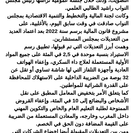
التصويت، وذلك خلال جلسة عمومية ترأسها رئيس مجلس
النواب راشيد الطالبي العلمي.
وكانت لجنة المالية والتخطيط والتنمية الاقتصادية بمجلس
النواب صادقت في وقت سابق اليوم، بالأغلبية، على
مشروع قانون المالية برسم سنة 2022 بعد اعتماد العديد
من التعديلات بمجلس المستشارين.
وهمت أبرز التعديلات التي تم قبولها، تطبيق رسم
الاستيراد بنسبة موحدة في 2,5 في المئة على جميع المواد
الأولية المستعملة لعلاج داء السكري، وإعفاء الهواتف
العادية وأجهزة التلفاز التي لها شاشة تساوي أو تقل عن
32 بوصة من الضريبة الداخلية على الاستهلاك للمحافظة
على القدرة الشرائية للمواطنين.
كما يتعلق الأمر بتخفيض المعامل المطبق على نقل
الأشخاص والبضائع إلى 10 في المئة، وإعفاء القروض
الممنوحة لطلبة التعليم العام والخاص والتكوين المهني
داخل المغرب وخارجه، والمعادن المستعملة من الضريبة
على القيمة المضافة دون الحق في الخصم.
ومن بين التعديلات المقبولة أيضا إخضاع الشركات التي