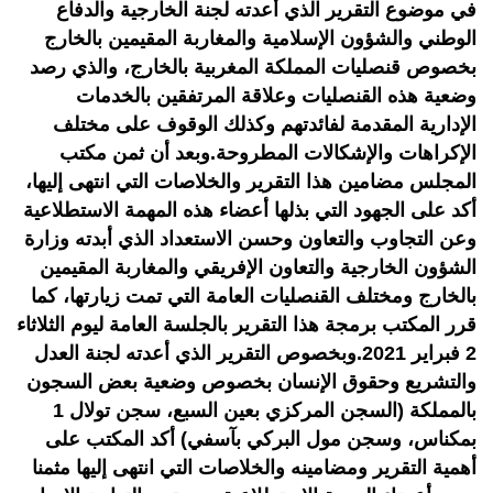
في موضوع التقرير الذي أعدته لجنة الخارجية والدفاع
الوطني والشؤون الإسلامية والمغاربة المقيمين بالخارج
بخصوص قنصليات المملكة المغربية بالخارج، والذي رصد
وضعية هذه القنصليات وعلاقة المرتفقين بالخدمات
الإدارية المقدمة لفائدتهم وكذلك الوقوف على مختلف
الإكراهات والإشكالات المطروحة.وبعد أن ثمن مكتب
المجلس مضامين هذا التقرير والخلاصات التي انتهى إليها،
أكد على الجهود التي بذلها أعضاء هذه المهمة الاستطلاعية
وعن التجاوب والتعاون وحسن الاستعداد الذي أبدته وزارة
الشؤون الخارجية والتعاون الإفريقي والمغاربة المقيمين
بالخارج ومختلف القنصليات العامة التي تمت زيارتها، كما
قرر المكتب برمجة هذا التقرير بالجلسة العامة ليوم الثلاثاء
2 فبراير 2021.وبخصوص التقرير الذي أعدته لجنة العدل
والتشريع وحقوق الإنسان بخصوص وضعية بعض السجون
بالمملكة (السجن المركزي بعين السبع، سجن تولال 1
بمكناس، وسجن مول البركي بآسفي) أكد المكتب على
أهمية التقرير ومضامينه والخلاصات التي انتهى إليها مثمنا