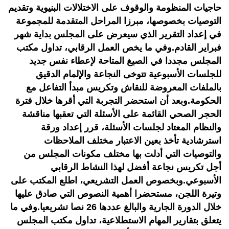
حاجيات المنظومة والوقوف على الاختلالات البنيوية وتقديم
التوصيات بخصوصها، مبرزا المراحل المتقدمة للمجموعة
في إعداد التقرير الذي سيعرض على المجلس بداية شهر
فبراير القادم.وفي ما يخص العمل الرقابي، تداول مكتب
المجلس مجددا في الصيغ المتاحة لإعطاء نفس جديد
للجلسات الأسبوعية تتوخى النجاعة والإلمام الدقيق
بالملفات المعروضة للنقاش وتكريس مبدأ التفاعل مع
الحكومة.وبعد أن استحضر التجربة التي أقرها خلال فترة
الحجر الصحي القائمة على الأسئلة التي تعقبها مناقشة
والنظام المعتاد لجلسات الأسئلة، قرر إعداد ورقة
استرشادية تأخذ بعين الاعتبار مختلف الملاحظات
والتوصيات التي أدلت بها مختلف مكونات المجلس من
أجل تكريس نجاعة أفضل لهذا النشاط الرقابي
الأسبوعي.وبخصوص العمل التشريعي، اطلع المكتب على
وتيرة اللجن، مستحضرا أهمية النصوص التي صادق عليها
خلال الدورة الجارية والبالغ عددها 26 نصا تشريعيا.وفي ما
يتعلق بتقارير المهام الاستطلاعية، تداول مكتب المجلس