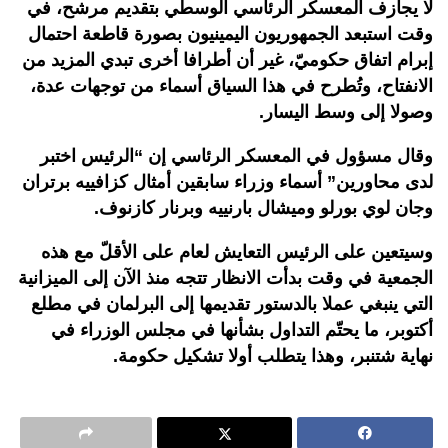
لا يجازف المعسكر الرئاسي الوسطي بتقديم مرشح، في
وقت استبعد الجمهوريون اليمينيون بصورة قاطعة احتمال
إبرام اتفاق حكوميّ، غير أن أطرافا أخرى تبدي المزيد من
الانفتاح، وتُطرح في هذا السياق أسماء من توجهات عدة،
وصولا إلى وسط اليسار.
وقال مسؤول في المعسكر الرئاسي إن “الرئيس اختبر
لدى محاورين” أسماء وزراء سابقين أمثال كزافييه برتران
وجان لوي بورلو وميشال بارنييه وبرنار كازنوف.
وسيتعين على الرئيس التعايش لعام على الأقلّ مع هذه
الجمعية في وقت بدأت الانظار تتجه منذ الآن إلى الميزانية
التي ينبغي عملا بالدستور تقديمها إلى البرلمان في مطلع
أكتوبر، ما يحتّم التداول بشأنها في مجلس الوزراء في
نهاية شتنبر، وهذا يتطلب أولا تشكيل حكومة.