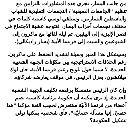
من جانب اليسار، تجري هذه المشاورات بالتزامن مع
تنظيم “الجامعات الصيفية”، التجمعات التقليدية للشباب
والناشطين اليساريين. وستلقي لوسي كاستيه كلمات في
مختلف تجمعات أحزاب اليسار، فتتوجه عشية الاجتماع في
قصر الإليزيه إلى البيئيين، ثم ليلة لقائها مع ماكرون إلى
الشيوعيين والسبت إلى فرنسا الأبية (يسار راديكالي).
وسيشكل هذا المنبر وسيلة لتشديد الضغط على ماكرون،
رغم الخلافات الاستراتيجية بين مكوّنات الجبهة الشعبية
الجديدة، لا سيما حول تلويح زعيم فرنسا الأبية، جان لوك
ميلانشون، بعزل الرئيس، في موقف يعارضه شركاؤه.
وإن كان الرئيس متمسكا برفضه تكليف الجبهة الشعبية
الجديدة، إذ يرى مكتبه أن حكومة برئاسة كاستيه تضم
أعضاء من فرنسا الأبيّة ستتعرض لحجب الثقة مؤكدا “هذا
حتميّ، إنها مسألة حسابيّة”، فأي شخصية يمكنها تولي
تشكيل الحكومة؟