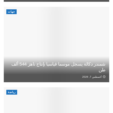
جهات
شمندر دكالة يسجل موسما قياسيا بإنتاج ناهز 544 ألف
طن
أغسطس 7, 2026
رياضة