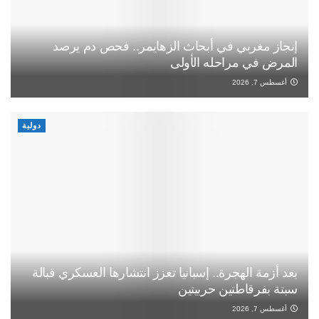
إنجاز مغربي في أبحاث الزهايمر.. فحص دم يرصد
المرض في مراحله الأولى
أغسطس 7, 2026
دولية
بعد أزمة الهجرة.. إسبانيا تعزز انتشارها العسكري قبالة
سبتة بفرقاطتين حربيتين
أغسطس 7, 2026