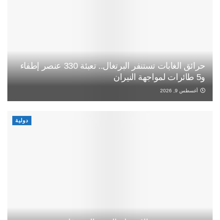
حرائق الغابات تستنفر البرتغال.. تعبئة 330 عنصر إطفاء
و5 طائرات لمواجهة النيران
أغسطس 9, 2026
دولية