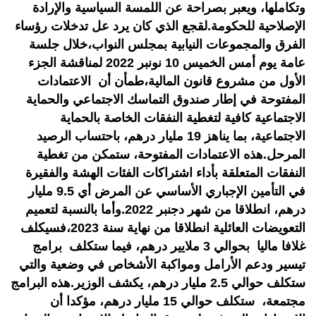
وتكاملها، ويعبر بصراحة عن اللمسة السياسية والإرادة
الإصلاحية للحكومة.لقجع الذي كان يرد عل تدخلات رؤساء
الفرق والمجموعات النيابية بمجلس النواب،خلال جلسة
عامة يوم أمس الخميس 10 نونبر 2022 لمناقشة الجزء
الأول من مشروع قانون المالية،طمأن أن الاعتمادات
المفتوحة في إطار صندوق التماسك الاجتماعي والحماية
الاجتماعية كافية لتغطية النفقات الخاصة بالحماية
الاجتماعية، بما يناهز 19 مليار درهم، باحتساب الرصيد
المرحل.هذه الاعتمادات المفتوحة، ستمكن من تغطية
النفقات المتعلقة بأداء اشتراكات الفئات الهشة والفقيرة
في التأمين الإجباري الأساسي عن المرض أي 9.5 مليار
درهم، انطلاقا من شهر دجنبر 2022.وأما بالنسبة لتعميم
التعويضات العائلية انطلاقا من نهاية سنة 2023،فسيكلف
غلافا ماليا بحوالي 3 ملايير درهم، فيما ستكلف برامج
تيسير ودعم الأرامل ومواكبة الأشخاص في وضعية والتي
ستكلف حوالي 2.5 مليار درهم، يكشف الوزير.هذه البرامج
مجتمعة، ستكلف حوالي 15 مليار درهم، مؤكدا أن