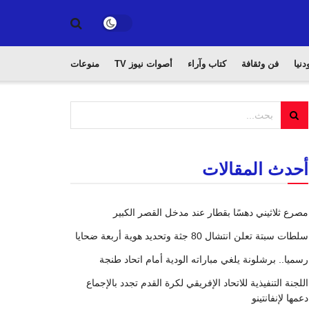
دنيا
فن وثقافة
كتاب وآراء
أصوات نيوز TV
منوعات
أحدث المقالات
مصرع ثلاثيني دهسًا بقطار عند مدخل القصر الكبير
سلطات سبتة تعلن انتشال 80 جثة وتحديد هوية أربعة ضحايا
رسميا.. برشلونة يلغي مباراته الودية أمام اتحاد طنجة
اللجنة التنفيذية للاتحاد الإفريقي لكرة القدم تجدد بالإجماع
دعمها لإنفانتينو