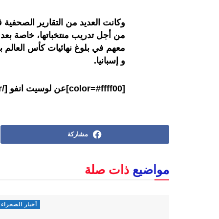
وكانت العديد من التقارير الصحفية 
من أجل تدريب منتخباتها، خاصة بعد
معهم في بلوغ نهائيات كأس العالم ب
و إسبانيا.
[color=#ffff00]عن لوسيت انفو [/color]
مشاركة
مواضيع
ذات صلة
أخبار الصحراء