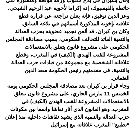
وقال بنكيران في بلاغ مكتوب ورقة موقعة ومنشورة على
حائطه بالفيسبوك، إنه إكراما لأخويه عبد الرحيم الشيخي،
وعز الدين توفيق، فإنه يعلن تراجعه عن قراره قطع
علاقته بإخوته المذكورة أسمائهم في بلاغه السابق.
وكان بن كيران، قد ألعن تجميد عضويته بحزب العدالة
والتنمية القائد للتحالف الحكومي، بسبب مصادقة المجلس
الحكومي على مشروع قانون يتعلق بالاستعمالات
المشروعة للقنب الهندي (الكيف) في المغرب، وقطع
علاقاته الشخصية مع مجموعة من قيادات حزب العدالة
والتنمية، في مقدمتهم رئيس الحكومة سعد الدين
العثماني.
وجاء قرار بن كيران بعد مصادقة المجلس الحكومي يومه
الخميس 11 مارس الجاري، على مشروع قانون يتعلق
بالاستعمالات المشروعة للقنب الهندي (الكيف) في
المغرب. وهو القانون الذي أثار نقاشا واسعا بين مكونات
حزب العدالة والتنمية الذي يشهد نقاشات داخلية منذ إعلان
“تطبيع” المغرب علاقاته مع إسرائيل