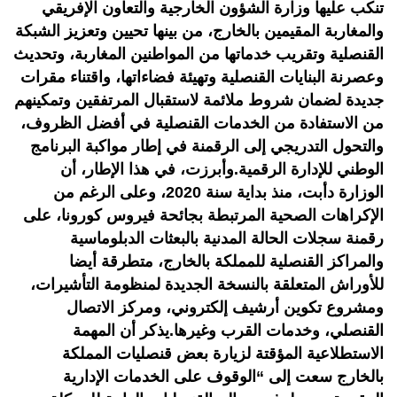
تنكب عليها وزارة الشؤون الخارجية والتعاون الإفريقي
والمغاربة المقيمين بالخارج، من بينها تحيين وتعزيز الشبكة
القنصلية وتقريب خدماتها من المواطنين المغاربة، وتحديث
وعصرنة البنايات القنصلية وتهيئة فضاءاتها، واقتناء مقرات
جديدة لضمان شروط ملائمة لاستقبال المرتفقين وتمكينهم
من الاستفادة من الخدمات القنصلية في أفضل الظروف،
والتحول التدريجي إلى الرقمنة في إطار مواكبة البرنامج
الوطني للإدارة الرقمية.وأبرزت، في هذا الإطار، أن
الوزارة دأبت، منذ بداية سنة 2020، وعلى الرغم من
الإكراهات الصحية المرتبطة بجائحة فيروس كورونا، على
رقمنة سجلات الحالة المدنية بالبعثات الدبلوماسية
والمراكز القنصلية للمملكة بالخارج، متطرقة أيضا
للأوراش المتعلقة بالنسخة الجديدة لمنظومة التأشيرات،
ومشروع تكوين أرشيف إلكتروني، ومركز الاتصال
القنصلي، وخدمات القرب وغيرها.يذكر أن المهمة
الاستطلاعية المؤقتة لزيارة بعض قنصليات المملكة
بالخارج سعت إلى “الوقوف على الخدمات الإدارية