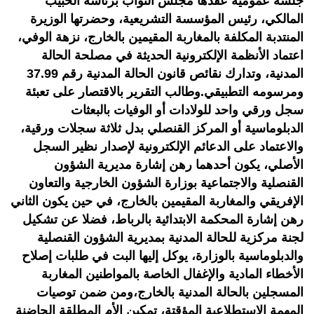
جلسة عمومية عقدها مجلس النواب برئاسة الحبيب
المالكي، رئيس المؤسسة التشريعية، وحضرتها الوزيرة
المنتدبة المكلفة بالمغاربة المقيمين بالخارج، نزهة الوفي،
اعتماد الأنظمة الإلكترونية الحديثة في مصلحة الحالة
المدنية، وتدارك نقائص قانون الحالة المدنية رقم 37.99
ومرسومه التطبيقي.وطالب التقرير بالاقتصار على تعبئة
سجل ورقي واحد للولادات أو الوفيات بالبعثات
الدبلوماسية أو المركز القنصلي بدل ثلاثة سجلات ورقية،
والاعتماد على الدعائم الإلكترونية لإصدار نظير السجل
الأصلي، يكون أحدهما رهن إشارة مديرية الشؤون
القنصلية والاجتماعية بوزارة الشؤون الخارجية والتعاون
الإفريقي والمغاربة المقيمين بالخارج، في حين يكون الثاني
رهن إشارة المحكمة الابتدائية بالرباط، فضلا عن تشكيل
لجنة مركزية للحالة المدنية بمديرية الشؤون القنصلية
والدبلوماسية بالوزارة، يوكل إليها البت في طلبات إصلاح
الأخطاء المادية والإغفال الخاصة بالمواطنين المغاربة
المسجلين بالحالة المدنية بالخارج،ومن ضمن توصيات
المهمة الاستطلاعية المؤقتة، تمكين الأم المطلقة الحاضنة