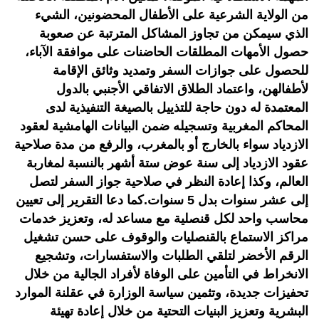
من الولاية الشرعية على الأطفال المحضونين، الشيء
الذي سيمكن من تجاوز المشاكل المترتبة عن صعوبة
حصول الأمهات المطلقات الحاضنات على موافقة الآباء،
للحصول على جوازات السفر وتمديد وثائق الإقامة
لأطفالهن، واعتماد الطلاق الاتفاقي الأجنبي بالدول
المعتمدة له دون حاجة للتذييل بالصيغة التنفيذية لدى
المحاكم المغربية وتسجيله ضمن البيانات الهامشية لعقود
الازدياد سواء بالخارج أو بالمغرب، والرفع من مدة صلاحية
عقود الازدياد إلى سنة عوض ستة أشهر بالنسبة لمغاربة
العالم، وكذا إعادة النظر في صلاحية جواز السفر لتصل
إلى عشر سنوات بدل 5 سنوات.كما دعا التقرير إلى تعيين
محاسب واحد لكل قنصلية مع مساعد له، وتعزيز خدمات
مراكز الاستماع بالقنصليات والوقوف على حسن تشغيل
الرقم الأخضر لتلقي الطلبات والاستفسارات، وتشجيع
الانخراط في التأمين على الوفاة لأفراد الجالية من خلال
تحفيزات جديدة، وتثمين سياسة الوزارة في عقلنة الموارد
البشرية وتعزيز البنيات التحتية من خلال إعادة تهيئة