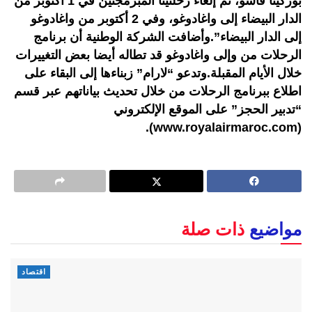
بوركينا فاسو، تم إلغاء رحلتينا المبرمجتين في 1 أكتوبر من
الدار البيضاء إلى واغادوغو، وفي 2 أكتوبر من واغادوغو
إلى الدار البيضاء”.وأضافت الشركة الوطنية أن برنامج
الرحلات من وإلى واغادوغو قد تطاله أيضا بعض التغييرات
خلال الأيام المقبلة.وتدعو “لارام” زبناءها إلى البقاء على
اطلاع ببرنامج الرحلات من خلال تحديث بياناتهم عبر قسم
“تدبير الحجز” على الموقع الإلكتروني
(www.royalairmaroc.com).
مواضيع
ذات صلة
اقتصاد