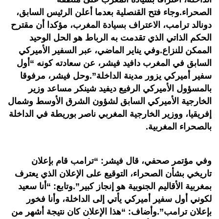
الصحراء.وجاء فتح القنصلية بعدما أعلن الرئيس السابق،
دونالد ترامب، الاعتراف بسيادة المغرب، مؤكدا أن مقترح
الحكم الذاتي الذي تقدمت به الرباط هو الحل الوحيد
الممكن للنزاع.وفي يناير الماضي، عبر السفير الأميركي
السابق في المغرب دافيد فيشر، عن سعادته كونه “أول
سفير أميركي يزور مدينة الداخلة”.وحل فيشر، مرفوقا
بالمسؤول الأميركي الرفيع ديفيد شينكر مساعد وزير
الخارجية الأميركي السابق لشؤون الشرق الأوسط وشمال
إفريقيا، ووزير الخارجية المغربي ناصر بوريطة في الداخلة
بالصحراء المغربية.
وفي مؤتمر صحفي، قال فيشر: “ترامب قام بإعلان
تاريخي بشأن الصحراء، التوقيع على الإعلان الذي يعترف
بمغربية الأقاليم الجنوبية هو إنجاز كبير”.وتابع: “أنا سعيد
لكوني أول سفير أميركي يأتي إلى الداخلة، وأنا فخور
بإعلان ترامب”.وأضاف: “هذا الإعلان كان نتيجة أشهر من