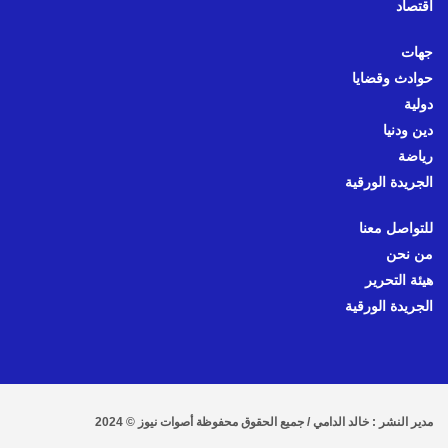
اقتصاد
جهات
حوادث وقضايا
دولية
دين ودنيا
رياضة
الجريدة الورقية
للتواصل معنا
من نحن
هيئة التحرير
الجريدة الورقية
مدير النشر : خالد الدامي / جميع الحقوق محفوظة أصوات نيوز © 2024