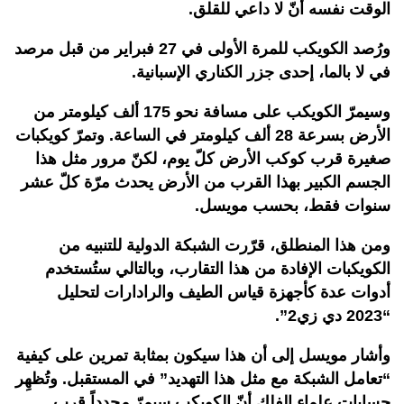
الوقت نفسه أنّ لا داعي للقلق.
ورُصد الكويكب للمرة الأولى في 27 فبراير من قبل مرصد
في لا بالما، إحدى جزر الكناري الإسبانية.
وسيمرّ الكويكب على مسافة نحو 175 ألف كيلومتر من
الأرض بسرعة 28 ألف كيلومتر في الساعة. وتمرّ كويكبات
صغيرة قرب كوكب الأرض كلّ يوم، لكنّ مرور مثل هذا
الجسم الكبير بهذا القرب من الأرض يحدث مرّة كلّ عشر
سنوات فقط، بحسب مويسل.
ومن هذا المنطلق، قرّرت الشبكة الدولية للتنبيه من
الكويكبات الإفادة من هذا التقارب، وبالتالي ستُستخدم
أدوات عدة كأجهزة قياس الطيف والرادارات لتحليل
“2023 دي زي2”.
وأشار مويسل إلى أن هذا سيكون بمثابة تمرين على كيفية
“تعامل الشبكة مع مثل هذا التهديد” في المستقبل. وتُظهِر
حسابات علماء الفلك أنّ الكويكب سيمرّ مجدداً قرب