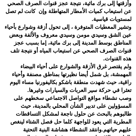
وأزقتها إلى برك مائية، نتيجة عجز قنوات الصرف الصحي
عن استيعاب كميات الأمطار المتهاطلة وإن كانت لم تصل
لمستويات قياسية.
وتشير المعطيات المتوفرة ، إلى تحول أزقة وشوارع بأحياء
عين الشق وسيدي مومن وسيدي معروف والألفة وبعض
المناطق بوسط المدينة إلى برك مائية، إما بسبب عجز
قنوات الصرف الصحي عن استيعاب المياه أو نتيجة تلف
هذه القنوات.
ولم يقتصر غرق الأزقة والشوارع على أحياء البيضاء
المهمشة، بل شمل أيضا نظيرتها بمناطق مصنفة وأحياء
راقية، حيث شهدت منطقة باشكو بكاليفورنيا مساء اليوم
تعثرا في حركة سير العربات والسيارات وغيرها.
وصب نشطاء مواقع التواصل الاجتماعي سخطهم على
المسؤولين على تدبير الشأن المحلي بالمدينة، حيث
طالبوهم بالبحث عن حلول ناجعة لمشكل التساقطات
المطرية التي يعود للواجهة كلما حل فصل الشتاء لينغص
عليهم حياتهم.وانتقد النشطاء هشاشة البنية التحتية