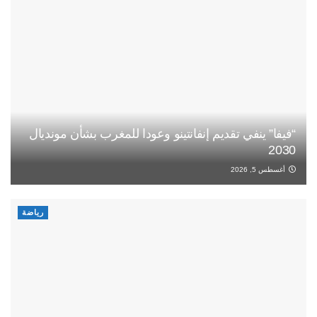
“فيفا” ينفي تقديم إنفانتينو وعودا للمغرب بشأن مونديال
2030
أغسطس 5, 2026
رياضة