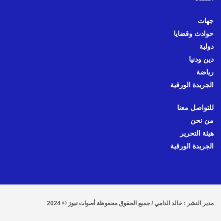
جهات
حوادث وقضايا
دولية
دين ودنيا
رياضة
الجريدة الورقية
للتواصل معنا
من نحن
هيئة التحرير
الجريدة الورقية
مدير النشر : خالد الدامي / جميع الحقوق محفوظة أصوات نيوز © 2024