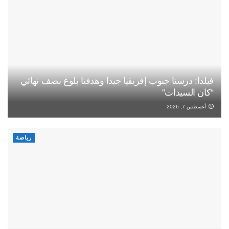
فيلدا: درسنا جنوب إفريقيا جيدا وهدفنا بلوغ نصف نهائي
“كان السيدات”
أغسطس 7, 2026
رياضة