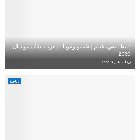
“فيفا” ينفي تقديم إنفانتينو وعودا للمغرب بشأن مونديال
2030
أغسطس 5, 2026
رياضة