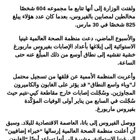
ولفتت الوزارة إلى أنها تتابع ما مجموعه 604 شخصًا
مخالطين لمصابين بالفيروس، بعدما كان عدد هؤلاء يبلغ
825 شخصًا في 30 مارس.
والأسبوع الماضي، دعت منظمة الصحة العالمية غينيا
الاستوائية إلى إبلاغها بأعداد الإصابات بفيروس ماربورغ
خشية تفشيه إلى نطاق أوسع من ذلك المبلّغ عنه حتى
الساعة.
وأعربت المنظمة الأممية عن قلقها من تسجيل محتمل
لـ”وباء واسع النطاق” قد يؤثر على الغابون والكاميرون
المجاورَين. وسُجّلت إصابات خارج مقاطعة كيي-نتيم حيث
سُجّلت في السابع من يناير أولى الوفيات المؤكّدة
بفيروس ماربورغ.
ووصل الفيروس إلى باتا، العاصمة الاقتصادية للبلاد. وسبق
أن أعلنت منظمة الصحة العالمية إرسالها “خبراء إضافيين”
إلى غينيا الاستوائية، مشيرة إلى أنها تساعد أيضًا “الغابون