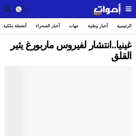
الرئيسية
أخبار وطنية
جهات
أخبار الصحراء
أنشطة ملكية
غينيا..انتشار لفيروس ماربورغ يثير
القلق