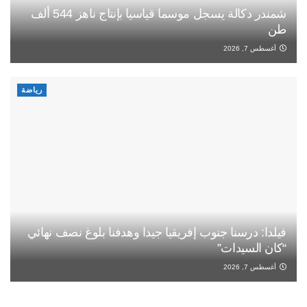
شمندر دكالة يسجل موسما قياسيا بإنتاج ناهز 544 ألف
طن
أغسطس 7, 2026
رياضة
فيلدا: درسنا جنوب إفريقيا جيدا وهدفنا بلوغ نصف نهائي
“كان السيدات”
أغسطس 7, 2026