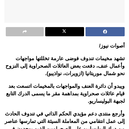
أصوات نيوز/
تشهد مخيمات تندوف فوضى عارمة تخللتها مواجهات
وأعمال عنف، دفعت بعض العائلات الصحراوية إلى النزوح
نحو شمال موريتانيا (ازويرات، نواذيبو).
ويبدو أن دائرة العنف والمواجهات بالمخيمات اتسعت بعد
قيام عائلات صحراوية بمداهمة مقر ما يسمى الدرك التابع
لجبهة البوليساريو.
وأرجع منتدى دعم مؤيدي الحكم الذاتي في تندوف الحادث
إلى عمل انتقامي من المعاملة السيئة التي تمارسها عناصر
من درك البوليساريو على الصحراويين الذين يوجدون في