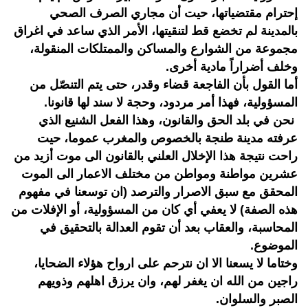
إحترام مقتضياتها، حيت أن مجاري الصرف الصحي
بالمدينة لم تخضع قط لتنقيتها، الأمر الذي ساعد في اغراق
مجموعة من الشوارع والمساكن والممتلكات المنقولة،
وخلف أضراراً مادية أخرى.
أما القول بأن الفاجعة قضاء وقدر، حتى يتم التنصّل من
المسؤولية، فهذا أمر مردود، وحجة لا سند لها قانونا.
نحن في بلد الحق والقانون، وهذا الفعل الشنيع الذي
عرفته مدينة طنجة بالخصوص والمغرب عموما، حيت
راحت نتيجة هذا الإخلال العلني بالقانون الى موت أزيد من
عشرين مواطنة ومواطن من مختلف الاعمار الى الموت
المحقق مع سبق الاصرار والترصد (ان توسعنا في مفهوم
هذه الصفة) لا يعفي أي كان من المسؤولية، أو الإفلات من
المحاسبة، والعقاب بعد أن تقوم العدالة بالتحقيق في
الموضوع.
وختاما لا يسعنا الا ان نترحم على ارواح هؤلاء الضحايا،
راجين من الله ان يغفر لهم، وان يرزق اهلهم وذويهم
الصبر والسلوان.