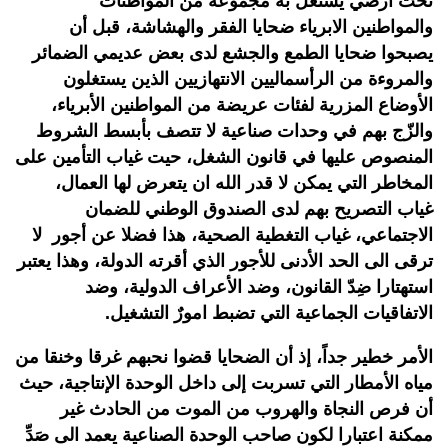
تحت أرضي يشتغل به مجموعة من المواطنات
والمواطنين الابرياء ضحايا الفقر والهشاشة، قبل أن
يصبحوا ضحايا الطمع والجشع لدى بعض عديمي الضمائر
والمروءة من الرأسماليين الانتهازيين الذين يستغلون
الأوضاع المزرية لفئات عريضة من المواطنين الأبرياء،
والزّج بهم في وحدات صناعية لا تتصف بأبسط الشروط
المنصوص عليها في قانون الشغل، حيت غياب التأمين على
المخاطر التي يمكن لا قدر الله ان يتعرض لها العمال،
غياب التصريح بهم لدى الصندوق الوطني للضمان
الاجتماعي، غياب التغطية الصحية، هذا فضلا عن أجور لا
ترقى الى الحد الأدنى للأجور الذي أقرته الدولة، وهذا يعتبر
استهتارا ضِدّ القانون، وضد الأعراف الدولية، وضد
الاتفاقيات الجماعية التي تضبط امورٌ التشغيل.
الأمر خطير جداً، إذ أن الضحايا قضوا نحبهم غرقا وخنقا من
مياه الأمطار التي تسربت إلى داخل الوحدة الإنتاجية، حيث
أن فرص النجاة والهروب من الموت من الحادث غير
ممكنة اعتبارا لكون صاحب الوحدة الصناعية يعمد الى صَدِّ