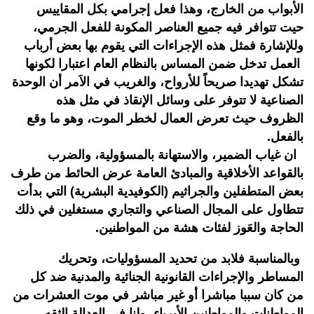
الأبواب من الخارج، وهذا فعل إجرامي بكل المقاييس
حيت تتوافر فيه جميع العناصر المكونة للفعل الجرمي،
وللإشارة فمثل هذه الإجراءات التي يقوم بها بعض أرباب
العمل تدخل ضمن المساس بالنظام العام اعتبارا لكونها
تشكل تهديدا صريحاً للأرواح، والغريب في الاَمر أن الوحدة
الصناعية لا تتوفر على وسائل الإنقاذ في مثل هذه
الظروف حيث تعرض العمال لخطر الموت، وهو ما وقع
بالفعل.
ان غياب الضمير، والاستهانة بالمسؤولية، والضرب
بالقواعد الأخلاقية والمبادئ العامة عرض الحائط من طرف
بعض المتطفلين والجراثيم (الكوفيدية البشرية) التي بدأت
تتطاول على المجال الصناعي والتجاري مستغلين في ذلك
الحاجة والعَوز لفئات هشة من المواطنين.
وبالمناسبة فلابد من تحديد المسؤوليات، وتحريك
المساطر والإجراءات القانونية الجنائية والمدنية ضد كل
من كان سببا مباشرا أو غير مباشر في موت العشرات من
المواطنات والمواطنين الأبرياء، ولنا في العدالة الثقه