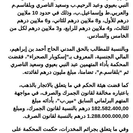
النبي بعيوي وعبد الرحيم.ب وسعيد الناصري وبلقاسم.م
والعربي.ط وإسماعيل.ب، وذلك في حدود 10 ملايين
درهم للأول، و8 ملايين درهم للثاني، و6 ملايين درهم
للثالث، و4 ملايين درهم للرابع، و3 ملايين درهم لكل من
الخامس والسادس.
وبالنسبة للمطالب بالحق المدني الحاج أحمد بن إبراهيم،
المالي الجنسية، المعروف بـ”إسكوبار الصحراء”، فقضت
المحكمة بأداء المتهمين عبد النبي بعيوي وسعيد الناصري
ثم “بلقاسم.م”، تضامنا، مبلغ مليون درهم لفائدته
.
كما قضت هيئة الحكم في ما يتعلق بالاتجار بالذهب،
باعتباره مخالفة لقانون الجمرك والصرف، في مواجهة
المتهم البرلماني السابق “مير.ب”، بأدائه مبلغ
182.582.400,00 درهم بالنسبة لقانون الجمرك، ومبلغ
1.288.000.000,00 درهم بالنسبة لقانون الصرف
.
وفي ما يتعلق بجرائم المخدرات، حكمت المحكمة على