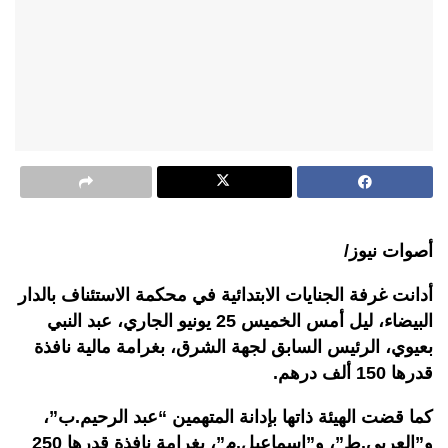
أصوات نيوز/
أدانت غرفة الجنايات الابتدائية في محكمة الاستئناف بالدار
البيضاء، ليل أمس الخميس 25 يونيو الجاري، عبد النبي
بعيوي، الرئيس السابق لجهة الشرق، بغرامة مالية نافذة
قدرها 150 ألف درهم
.
كما قضت الهيئة ذاتها بإدانة المتهمين “عبد الرحيم.ب”،
و”العربي.ط”، و”إسماعيل.م”، بغرامة نافذة قدرها 250