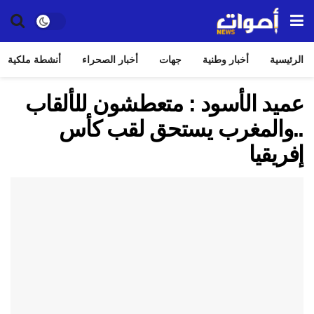
الرئيسية
أخبار وطنية
جهات
أخبار الصحراء
أنشطة ملكية
عميد الأسود : متعطشون للألقاب
..والمغرب يستحق لقب كأس
إفريقيا