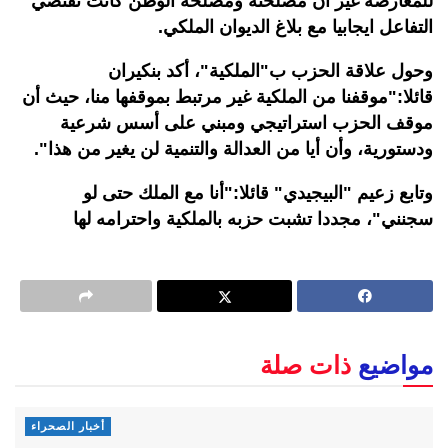
للمعارضة غير أن مصلحته ومصلحة الوطن كانت تقتضي
التفاعل ايجابيا مع بلاغ الديوان الملكي.
وحول علاقة الحزب ب"الملكية"، أكد بنكيران
قائلا:"موقفنا من الملكية غير مرتبط بموقفها منا، حيث أن
موقف الحزب استراتيجي ومبني على أسس شرعية
ودستورية، وأن أيا من العدالة والتنمية لن يغير من هذا".
وتابع زعيم "البيجيدي" قائلا:"أنا مع الملك حتى لو
سجنني"، مجددا تشبت حزبه بالملكية واحترامه لها
مواضيع
ذات صلة
أخبار الصحراء