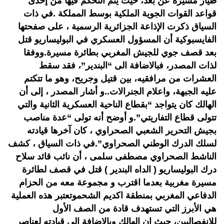
طيار مسيرة عن بعد، حيث يتم التحكم فيها من إحدى
قواعد القوات الجوية الملكية بوسط المملكة .في ذات
السياق ذكرت الإذاعة الجزائرية الرسمية ، على صفحتها
الفايسبوكية أن المسؤول العسكري في البوليساريو قتل
بعد قصف جوي للجيش المغربي بطائرة مسيرة.ووفقا
لذات المصدر، فبالاضافة الى “البندير”، فقد سقط
العشرات من مرافقيه، بين قتيل وجريح، وهو ما تتكتم
عليه الجبهة، واعلام الجنرالات..و أشار المصدر ، إلى أن
الهالك كان يتواجد “بقطاع الناحية العسكرية الثانية والتي
تتولى قطاع التفاريتي”.و أوضح أنه تولى “عدة مناصب
بجيش التحرير الشعبي الصحراوي ، كان آخرها قيادته
لسلك الدرك الوطني الصحراوي”.في ذات السياق ، كشف
الناشط الصحراوي مصطفى سلمى ، أن نائب قائد سلاح
درك البوليساريو ( الداه البندير ) قتل في قصف لطائرة
مسيرة مغربية بعدما اقترب و مجموعة معه من الحزام
الدفاعي المغربي بمنطقة اكديم الشحموتعتبر هذه العملية
هي الأبرز التي تستهدف قادة من الصف الأول
للانفصاليين، حيث ان الهالك وبالإضافة إلى قيادته لعناصر