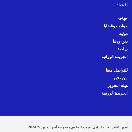
اقتصاد
جهات
حوادث وقضايا
دولية
دين ودنيا
رياضة
الجريدة الورقية
للتواصل معنا
من نحن
هيئة التحرير
الجريدة الورقية
مدير النشر : خالد الدامي / جميع الحقوق محفوظة أصوات نيوز © 2024