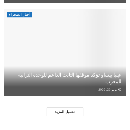
أخبار الصحراء
غينيا بيساو تؤكد موقفها الثابت الداعم للوحدة الترابية
للمغرب
يونيو 29, 2026
تحميل المزيد