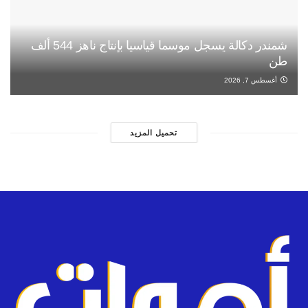
شمندر دكالة يسجل موسما قياسيا بإنتاج ناهز 544 ألف
طن
أغسطس 7, 2026
تحميل المزيد