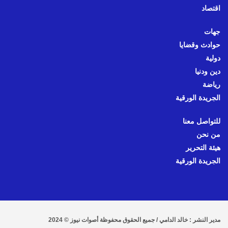
اقتصاد
جهات
حوادث وقضايا
دولية
دين ودنيا
رياضة
الجريدة الورقية
للتواصل معنا
من نحن
هيئة التحرير
الجريدة الورقية
مدير النشر : خالد الدامي / جميع الحقوق محفوظة أصوات نيوز © 2024