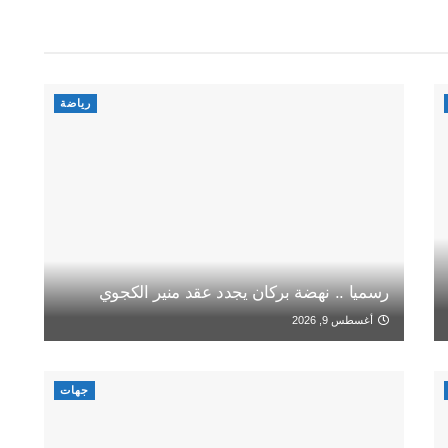
رياضة
رسميا .. نهضة بركان يجدد عقد منير الكجوي
أغسطس 9, 2026
جهات