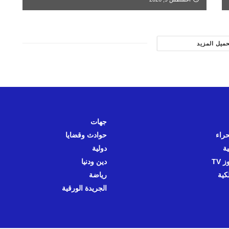
حميل المزيد
جهات
حراء
حوادث وقضايا
ية
دولية
 TV
دين ودنيا
كية
رياضة
الجريدة الورقية