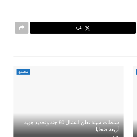
غرد
مجتمع
سلطات سبتة تعلن انتشال 80 جثة وتحديد هوية
أربعة ضحايا