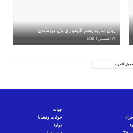
ريال مدريد يضم الإيفواري يان ديوماندي
أغسطس 6, 2026
حميل المزيد
جهات
حراء
حوادث وقضايا
ية
دولية
 TV
دين ودنيا