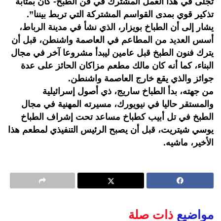
تجلى في هذا العمل المشترك في فن الطبخ- كان بمثابة
تذكير قوي بمدى القواسم المشتركة التي تربط بيننا”.
يشار إلى أن الطباخ بويزار، الذي نشأ في مدينة الرباط،
أسس العديد من المطاعم في العاصمة واشنطن، قبل أن
يترك فنون الطبخ قبل عامين ليبدأ مشروعا آخر في مجال
البناء، كما أنه كان مالك مطعم مزاكان الحائز على عدة
جوائز والذي يقع خارج العاصمة واشنطن.
من جهته، بدأ الطباخ ساريج، ذي أصول إسرائيلية
والمستقر حاليا في نيويورك، مسيرته المهنية في مجال
الطبخ في تل أبيب كطباخ مساعد تحت إشراف الطباخ
يوسي شيتريت، قبل أن يصبح الرئيس التنفيذي لمطعم هذا
الأخير، ماشيه.
مواضيع
ذات صلة