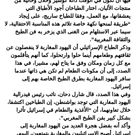
فيها أن تكون في الوقت ذاته كوشير وحلال وخالية من
منتجات الألبان، اختار الطباخان أجود الأطباق التي
يعشقانها، مع العمل، وفقا للطباخ ساريج، على إيجاد
“طريقة لمنحها نكهة خاصة تلائم هذه المناسبة الاحتفالية، لا
سيما عبر الاستلهام من الغنى الذي يزخر به فن الطبخ
والثقافة المغربية”.
وذكر الطباخ الإسرائيلي أن اليهود المغاربة لا ينفصلون عن
ثقافتهم وطعامهم أينما حلوا وارتحلوا، كما أنهم يتأقلمون
مع كل زمان ومكان وفق ما يتاح لهم، مشيرا، في هذا
الصدد، إلى أن مكونات الطعام لم تكن هي ذاتها عندما
سافر اليهود المغاربة بطرق الطبخ الخاصة بهم إلى
إسرائيل.
وفي هذا الصدد، قال شارل دحان، نائب رئيس فيدرالية
اليهود المغاربة التي توجد بواشنطن، إن الطباخين اكتشفا،
خلال تعاونهما، أن “الأغذية والطعام في إسرائيل تأثرا
بشكل كبير بفن الطبخ المغربي”.
وأكد أنه بفضل هجرة العديد من اليهود المغاربة إلى
إسرائيل أصبح الإسرائيليون والمغاربة يتمتعون، اليوم،