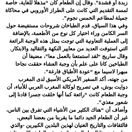
زبدة أو قشدة”. وقال إن الطعام كان “مذهلا للغاية، خاصة
لمسة التقديم التي كانت على الطراز الأوروبي في محاكاة
جميلة لمطاعم الخمس نجوم”.
وفي هذا السياق، قدم الطباخان شروحات مستفيضة حول
السر الكامن وراء اختيار كل نوع من الأطعمة، بالإضافة
إلى العملية التعاونية التي توجت بمثل هذه الوجبة الرائعة
التي استوفت العديد من معايير النكهة والتقاليد والابتكار.
وقال ساريج “لقد استمتعنا بالعمل معا”، مضيفا أن
الطباخين كانا على علم بأن وجبة العشاء حققت نجاحا
مبهرا لاسيما مع “عودة الأطباق فارغة”.
من جهته، أكد السفير الأمريكي الأسبق لدى المغرب
دوايت بوش، في تصريح لوكالة المغرب العربي للأنباء، أن
وجبة الطعام كانت “رائعة كما أنها خلقت جسرا قادنا إلى
شعور مغذي”.
وأضاف أن “هناك الكثير من الأشياء التي تفرق بين الناس،
غير أن الطعام الجيد دائما ما يقربنا من بعضنا البعض،
فالثقافات والتاريخ الغنيان لهذين البلدين الكبيرين -والذي