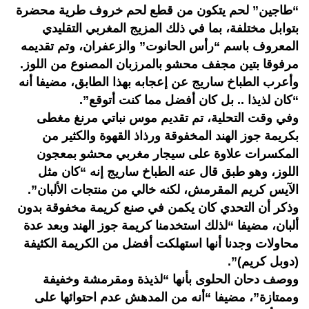
“طاجين” لحم يتكون من قطع لحم خروف طرية محضرة
بتوابل مختلفة، بما في ذلك المزيج المغربي التقليدي
المعروف باسم “رأس الحانوت” والزعفران، وتم تقديمه
مرفوقا بتين مجفف محشو بالمرزبان المصنوع من اللوز.
وأعرب الطباخ ساريج عن إعجابه بهذا الطابق، مضيفا أنه
“كان لذيذا .. بل كان أفضل مما كنت أتوقع”.
وفي وقت التحلية، تم تقديم موس نباتي مرنغ مغطى
بكريمة جوز الهند المخفوقة ورذاذ القهوة والكثير من
المكسرات علاوة على سيجار مغربي محشو بمعجون
اللوز، وهو طبق قال عنه الطباخ ساريج إنه “كان مثل
الآيس كريم المقرمش، لكنه خالي من منتجات الألبان”.
وذكر أن التحدي كان يكمن في صنع كريمة مخفوقة بدون
ألبان، مضيفا “لذلك استخدمنا كريمة جوز الهند وبعد عدة
محاولات وجدنا أنها استهلكت أفضل من الكريمة الكثيفة
(دوبل كريم)”.
ووصف دحان الحلوى بأنها “لذيذة ومقرمشة وخفيفة
وممتازة”، مضيفا “أنه من المدهش عدم احتوائها على