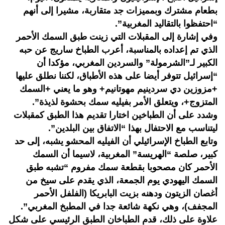
بطعام مشترك وبمميزات جد متقاربة، مشيرا إلى أنهم
“احتفظوا بالتقاليد المغربية”.
وفي إشارة إلى المقبلات التي زينت طبق السمك الأحمر
الذي تم إعداده بالمناسبة، أعرب الطباخ ساريج عن حبه
الكبير لـ”الشرمولة” والسردين المغربي، مؤكدا أن
“إسرائيل تتوفر أيضا على هذه الأطباق، لكننا نطلق عليها
+مزوزين دي سردينيم مهوتانيم+ وهو ما يعني +السمك
المتزوج+، ويتعلق الأمر بفيليه سمك بحشوة لذيذة”.
وشدد على أن الطباخين اختارا تقديم هذا الطبق كمقبلات
ليتناسب مع الاحتفال بهذا “الاتفاق بين البلدين”.
وتابع الطباخ الإسرائيلي أن الفيليه المحشو يشبه، إلى حد
كبير، صلصة “الهريسة” المغربية، لاسيما أن السمك
الأحمر كان مصحوبا بقطعة سمك مفروم “تشبه طبق
السمك اليهودي يوم الجمعة، الذي يقدم على سيخ من
أغصان الزيتون ودهنه بزيت البابريكا (الفلفل الأحمر
المجفف)، وهي نكهة شائعة جدا في المطبخ المغربي”.
علاوة على ذلك، قدم الطباخان الطبق الرئيسي على شكل