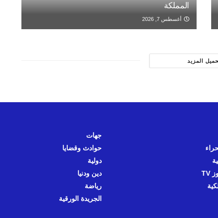
المملكة
أغسطس 7, 2026
حميل المزيد
جهات
حراء
حوادث وقضايا
ية
دولية
 TV
دين ودنيا
كية
رياضة
الجريدة الورقية