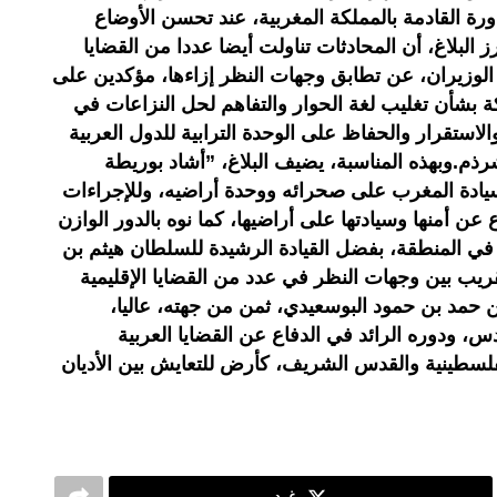
دورة القادمة بالمملكة المغربية، عند تحسن الأوضاع
 البلاغ، أن المحادثات تناولت أيضا عددا من القضايا
ر الوزيران، عن تطابق وجهات النظر إزاءها، مؤكدين على
 بشأن تغليب لغة الحوار والتفاهم لحل النزاعات في
الاستقرار والحفاظ على الوحدة الترابية للدول العربية
رذم.وبهذه المناسبة، يضيف البلاغ، ”أشاد بوريطة
يادة المغرب على صحرائه ووحدة أراضيه، وللإجراءات
 عن أمنها وسيادتها على أراضيها، كما نوه بالدور الوازن
في المنطقة، بفضل القيادة الرشيدة للسلطان هيثم بن
يب بين وجهات النظر في عدد من القضايا الإقليمية
ن حمد بن حمود البوسعيدي، ثمن من جهته، عاليا،
، ودوره الرائد في الدفاع عن القضايا العربية
لفلسطينية والقدس الشريف، كأرض للتعايش بين الأديان
غرد