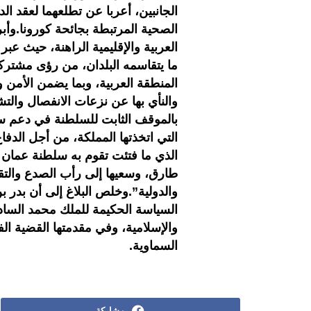
الجانبين، أعربا عن تطلعهما لعقد ال
الصحية المرتبطة بجائحة كورونا.وأبرز
العربية والإقليمية الراهنة، حيث عب
ما يتقاسمه البلدان، من رؤى مشتركة
المنطقة العربية، وبما يضمن الأمن و
والنأي بها عن نزعات الانفصال والتش
بالموقف الثابت للسلطنة في دعم س
التي اتخذتها المملكة، من أجل الدفاع
الذي ما فتئت تقوم به سلطنة عمان 
طارق، وسعيها إلى رأب الصدع والتقر
والدولية”.وخلص البلاغ إلى أن بدر ب
السياسة الحكيمة للملك محمد السادس
والإسلامية، وفي مقدمتها القضية ا
السماوية.
مشاركة