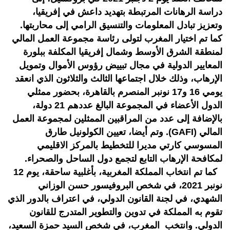
دراسة الرهانات المرتبطة بتهديد داعش في إفريقيا،
وتعزيز تبادل المعلومات والتنسيق الرامي إلى محاربتها.
كما تم اختيار المغرب لتولى رئاسة مجموعة العمل المالي
لمنطقة الشرق الأوسط وشمال إفريقيا المكلفة ببلورة
المعايير الدولية في مجال تبييض رؤوس الأموال وتمويل
الإرهاب، وذلك خلال اجتماعها الثالث والثلاثون الذي انعقد
يومي 16 و17 نونبر المنصرم بالقاهرة، بحضور ممثلي
الدول الأعضاء في المجموعة البالغ عددهم 21 دولة،
بالإضافة إلى عدد من المراقبين الممثلين لمجموعة العمل
المالي (GAFI). وتم أيضا، تعيين الكولونيل طارق
المسوسي كارتي مديرا للتخطيط بالمركز الاقليمي
لمكافحة الإرهاب التابع لتجمع دول الساحل والصحراء.
كما تم انتخاب المملكة المغربية، بأغلبية ساحقة، يوم 12
نونبر 2021، في شخص البروفيسور حسن الوزاني
الشهدي، في لجنة القانون الدولي، في اعتراف بالدور الذي
تقوم به المملكة في تدوين والتطوير المتدرج للقانون
الدولي. وانتخب المغرب، في شخص السيد حمزة السعيد،