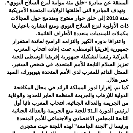
المنبثقة عن مبادرة “خلق بيئة مواتية لنزع السلاح النووي”.
وتهدف المبادرة التي أطلقتها الولايات المتحدة الأمريكية
سنة 2018 إلى خلق حوار مفتوح ومندمج حول المجالات
ذات الأولوية لنزع السلاح النووي ومنع انتشاره باعتبارها
مكملات للمنتديات متعددة الأطراف القائمة.
واعترافا بدوره الكبير والتزامه الراسخ لفائدة استقرار
جمهورية إفريقيا الوسطى، تمت إعادة انتخاب المغرب
بالتزكية رئيسا لتشكيلة جمهورية إفريقيا الوسطى للجنة
تعزيز السلام التابعة للأمم المتحدة، في شخص السفير،
الممثل الدائم للمغرب لدى الأمم المتحدة بنيويورك، السيد
عمر هلال.
كما تم، إقرارا لدور المملكة الرائد في مجال المكافحة
الدولية للإرهاب والجريمة المنظمة العابر للحدود والوقاية
من الجريمة والعدالة الجنائية، انتخاب المغرب نائبا أول
لرئيس الدورة الـ31 للجنة منع الجريمة والعدالة الجنائية
التابعة للمجلس الاقتصادي والاجتماعي للأمم المتحدة
ورئيسا ل”الجنة الجامعة” لهذه اللجنة حيث ستجري