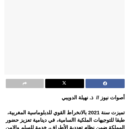
أصوات نيوز // ذ. نهيلة الدويبي
تميزت سنة 2021 بالانخراط القوي للدبلوماسية المغربية،
طبقا للتوجيهات الملكية االسامية، في دينامية تعزيز حضور
المملكة ضمن نظام تعددية الأطراف، خدمة للسلم والامن