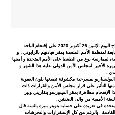
أقدمت عناصر من البوليساريو صباح اليوم الإثنين 26 أكتوبر 2020 على إقتحام الباحة
ابعة لمنظمة الأمم المتحدة بمقر قيادتهم بالرابوني ، و
ية، لممارسة نوع من الظغط على الأمم المتحدة و أمينها
ريره الأخير لمجلس الأمن الدولي بداية هذا الشهر و
دي .
لبوليساريو بمسرحية مكشوفة تصبغها بلون العفوية
منها التأثير على قرار مجلس الأمن والقرارات ذات
ا الإقتحام مظاهرة بمقر المينورسو بتفاريتي وبير
ثة الأممية من والى الضفتين .
متحدة في تغريدة على حسابه بتويتر بنبرة يائسة قال
ر القادمة . بالرغم من كل الإستفزازات والتحرشات