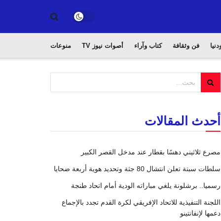
دنيا
فن وثقافة
كتاب وآراء
أصوات نيوز TV
منوعات
أحدث المقالات
مصرع ثلاثيني دهسًا بقطار عند مدخل القصر الكبير
سلطات سبتة تعلن انتشال 80 جثة وتحديد هوية أربعة ضحايا
رسميا.. برشلونة يلغي مباراته الودية أمام اتحاد طنجة
اللجنة التنفيذية للاتحاد الإفريقي لكرة القدم تجدد بالإجماع
دعمها لإنفانتينو