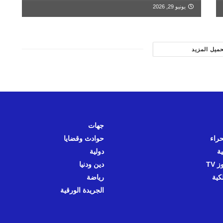
يونيو 29, 2026
حميل المزيد
جهات
حراء
حوادث وقضايا
ية
دولية
 TV
دين ودنيا
كية
رياضة
الجريدة الورقية