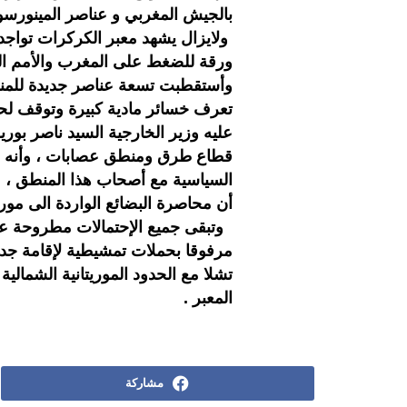
بالجيش المغربي و عناصر المينورسو 
ولايزال يشهد معبر الكركرات تواجد 
ورقة للضغط على المغرب والأمم الم
وأستقطبت تسعة عناصر جديدة للمنطق
تعرف خسائر مادية كبيرة وتوقف لحر
عليه وزير الخارجية السيد ناصر بوريط
قطاع طرق ومنطق عصابات ، وأنه س
السياسية مع أصحاب هذا المنطق ، من ج
أن محاصرة البضائع الواردة الى موري
وتبقى جميع الإحتمالات مطروحة على
مرفوقا بحملات تمشيطية لإقامة جدا
تشلا مع الحدود الموريتانية الشمالي
المعبر .
مشاركة