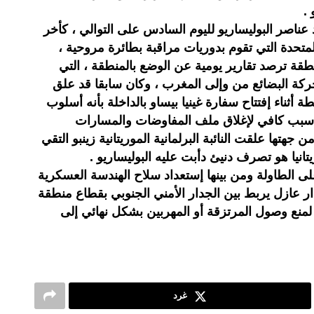
.
عناصر البوليساريو لليوم السادس على التوالي ، كأخر
تحدة التي تقوم بدوريات مراقبة بطائرة مروحية ،
ة ترصد تقارير يومية عن الوضع بالمنطقة ، التي
كة البضائع من وإلى المغرب ، وكان سابقا قد علق
ة أثناء إفتتاح سفارة غينيا بيساو بالداخلة بأنه أسلوب
بب كافي لإغلاق ملف المفاوضات والمسارات
هتها علقت النائبة البرلمانية الموريتانية زينبو التقي
تانيا هو تصرف دنيئ دأبت عليه البوليساريو .
 الطاولة ومن بينها إستعداد سلاح الهندسة العسكرية
ر عازل يربط بين الجدار الأمني الجنوبي بقطاع منطقة
ة لمنع وصول المرتزقة أو المهربين بشكل نهائي إلى
غرد