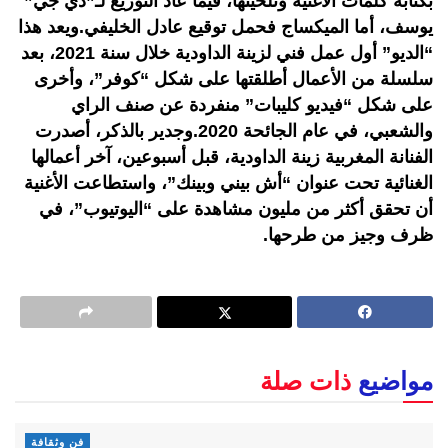
بكتابة كلمات الأغنية وتلحينها، فيما عاد التوزيع لـ”دي جي”
يوسف، أما الميكساج فحمل توقيع عادل الخليفي.ويعد هذا
“الديو” أول عمل فني لزينة الداودية خلال سنة 2021، بعد
سلسلة من الأعمال أطلقتها على شكل “كوفر”، وأخرى
على شكل “فيديو كليبات” منفردة عن صنف الراي
والشعبي، في عام الجائحة 2020.وجدير بالذكر، أصدرت
الفنانة المغربية زينة الداودية، قبل أسبوعين، آخر أعمالها
الغنائية تحت عنوان “أش بيني وبينك”، واستطاعت الأغنية
أن تحقق أكثر من مليون مشاهدة على “اليوتيوب”، في
ظرف وجيز من طرحها.
مواضيع
ذات صلة
فن وثقافة